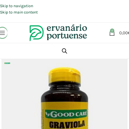
Portes grátis em compras a partir de 30 €, para envio expresso em
Portugal Continental.
Skip to navigation
Skip to main content
0
0,00
Início
Loja
Suplementos alimentares
Sistema imunitário