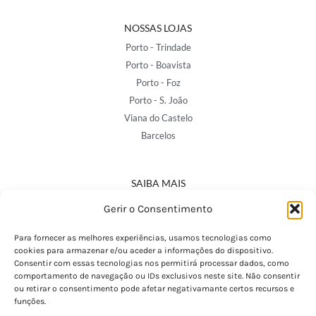
NOSSAS LOJAS
Porto - Trindade
Porto - Boavista
Porto - Foz
Porto - S. João
Viana do Castelo
Barcelos
SAIBA MAIS
Política de Privacidade
Gerir o Consentimento
Declaração de Acessibilidade
Termos e Condições
Para fornecer as melhores experiências, usamos tecnologias como
cookies para armazenar e/ou aceder a informações do dispositivo.
Perguntas Frequentes
Consentir com essas tecnologias nos permitirá processar dados, como
Custos de Envio
comportamento de navegação ou IDs exclusivos neste site. Não consentir
ou retirar o consentimento pode afetar negativamante certos recursos e
Encomendas Internacionais
funções.
Seguir Encomenda