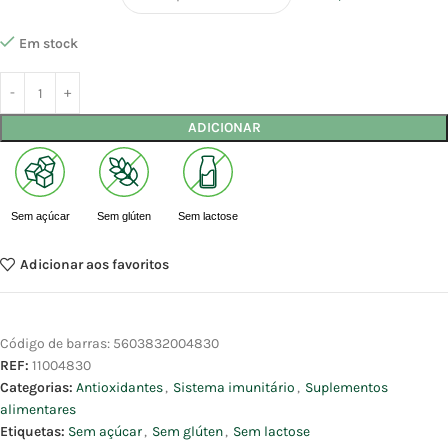
Em stock
ADICIONAR
Sem açúcar
Sem glúten
Sem lactose
Adicionar aos favoritos
Código de barras:
5603832004830
REF:
11004830
Categorias:
Antioxidantes
,
Sistema imunitário
,
Suplementos
alimentares
Etiquetas:
Sem açúcar
,
Sem glúten
,
Sem lactose