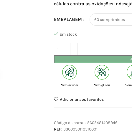
células contra as oxidações indesej
EMBALAGEM
Em stock
Sem açúcar
Sem glúten
Sem 
Adicionar aos favoritos
Código de barras:
5605481408946
REF:
3300030110510001