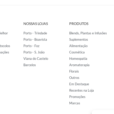
NOSSAS LOJAS
PRODUTOS
elhor
Porto - Trindade
Blends, Plantas e Infusões
Porto - Boavista
Suplementos
tocolos
Porto - Foz
Alimentação
mações
Porto - S. João
Cosmética
Viana do Castelo
Homeopatia
Barcelos
Aromaterapia
Florais
Outros
Em Destaque
Recentes na Loja
Promoções
Marcas