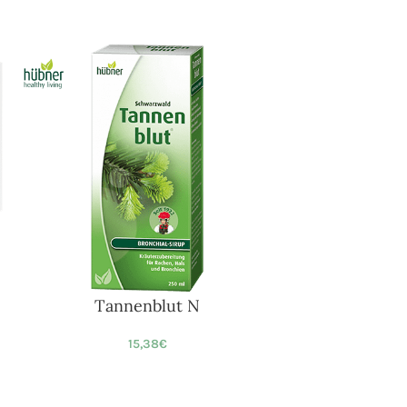
Tannenblut N
15,38
€