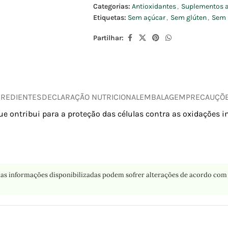
Categorias:
Antioxidantes
,
Suplementos a
Etiquetas:
Sem açúcar
,
Sem glúten
,
Sem 
Partilhar:
GREDIENTES
DECLARAÇÃO NUTRICIONAL
EMBALAGEM
PRECAUÇÕ
e ontribui para a proteção das células contra as oxidações i
as informações disponibilizadas podem sofrer alterações de acordo com 