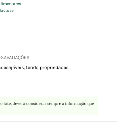
limentares
lactose
ES
AVALIAÇÕES
ndesejáveis, tendo propriedades
o lote, deverá considerar sempre a informação que