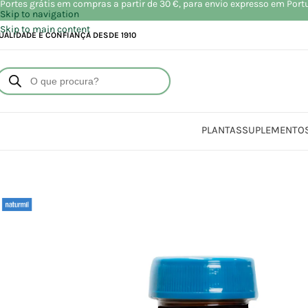
Portes grátis em compras a partir de 30 €, para envio expresso em Port
Skip to navigation
Skip to main content
UALIDADE E CONFIANÇA DESDE 1910
PLANTAS
SUPLEMENTO