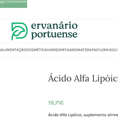
ugal Continental.
S
ALIMENTAÇÃO
COSMÉTICA
HOMEOPATIA
AROMATERAPIA
FLORAIS
OU
Início
Loja
Suplementos alimentares
Antioxidantes
Ácido Alfa Lipóico
Ácido Alfa Lipói
19,71
€
Ácido Alfa Lipóico, suplemento alim