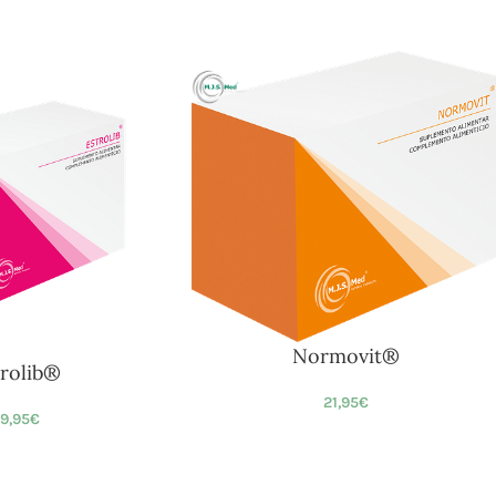
Normovit®
trolib®
21,95
€
9,95
€