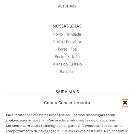
Avalie-nos
NOSSAS LOJAS
Porto - Trindade
Porto - Boavista
Porto - Foz
Porto - S. João
Viana do Castelo
Barcelos
SAIBA MAIS
Política de Privacidade
Gerir o Consentimento
Declaração de Acessibilidade
Termos e Condições
Para fornecer as melhores experiências, usamos tecnologias como
cookies para armazenar e/ou aceder a informações do dispositivo.
Perguntas Frequentes
Consentir com essas tecnologias nos permitirá processar dados, como
Custos de Envio
comportamento de navegação ou IDs exclusivos neste site. Não consentir