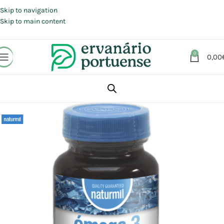
Portes grátis em compras a partir de 30 €, para envio expresso em
Portugal Continental.
Skip to navigation
Skip to main content
0
0,00
Início
Loja
Suplementos alimentares
Ácidos gordos e Ómegas