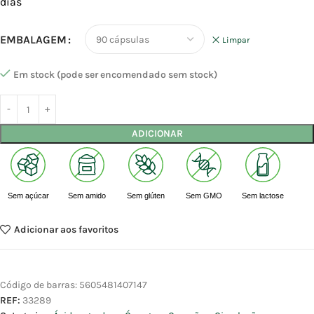
dias
EMBALAGEM
Limpar
Em stock (pode ser encomendado sem stock)
ADICIONAR
Sem açúcar
Sem amido
Sem glúten
Sem GMO
Sem lactose
Adicionar aos favoritos
Código de barras:
5605481407147
REF:
33289