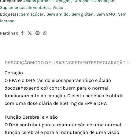
Categorias:
Ácidos gordos e Ómegas
,
Coração e Circulação
,
Suplementos alimentares
,
Visão
Etiquetas:
Sem açúcar
,
Sem amido
,
Sem glúten
,
Sem GMO
,
Sem
lactose
Partilhar:
DESCRIÇÃO
MODO DE USAR
INGREDIENTES
DECLARAÇÃO NUTR
Coração
O EPA e o DHA (ácido eicosapentaenóico e ácido
docosahexaenóico) contribuem para o normal
funcionamento do coração. O efeito benéfico é obtido
com uma dose diária de 250 mg de EPA e DHA.
Função Cerebral e Visão
O DHA contribui para a manutenção de uma normal
função cerebral e para a manutenção de uma visão