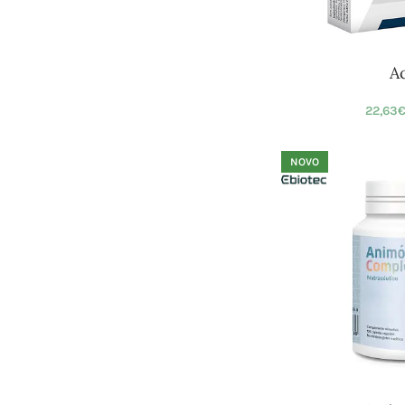
Ac
22,63
NOVO