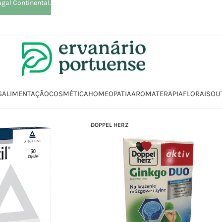
ugal Continental.
S
ALIMENTAÇÃO
COSMÉTICA
HOMEOPATIA
AROMATERAPIA
FLORAIS
OU
DOPPEL HERZ