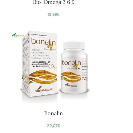
Bio-Omega 3 6 9
19,99
€
Bonalin
32,07
€