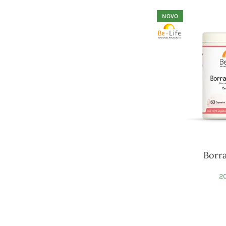
NOVO
Borr
20