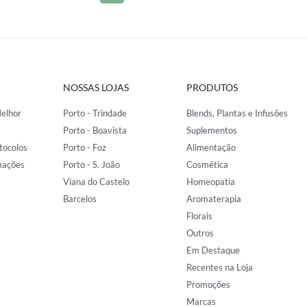
NOSSAS LOJAS
PRODUTOS
elhor
Porto - Trindade
Blends, Plantas e Infusões
Porto - Boavista
Suplementos
tocolos
Porto - Foz
Alimentação
mações
Porto - S. João
Cosmética
Viana do Castelo
Homeopatia
Barcelos
Aromaterapia
Florais
Outros
Em Destaque
Recentes na Loja
Promoções
Marcas