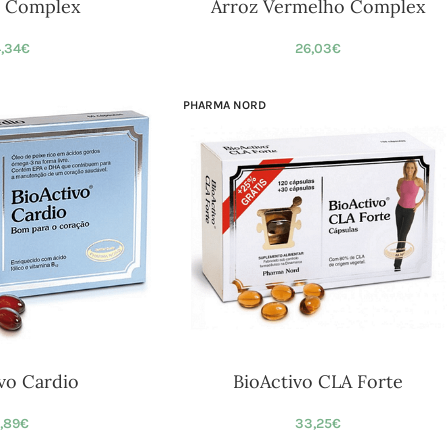
 Complex
Arroz Vermelho Complex
,34
€
26,03
€
PHARMA NORD
vo Cardio
BioActivo CLA Forte
,89
€
33,25
€