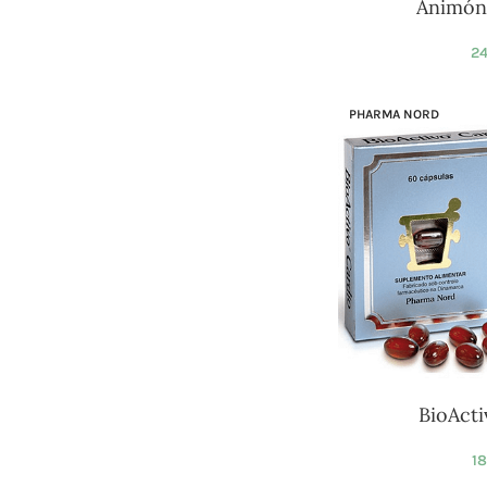
Animón
24
PHARMA NORD
BioActi
18