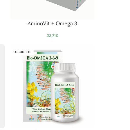
AminoVit + Omega 3
22,71
€
LUSODIETE