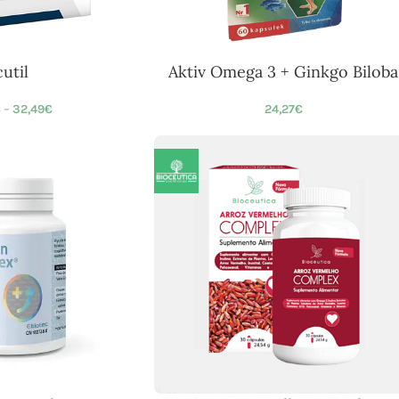
util
Aktiv Omega 3 + Ginkgo Biloba
€
–
32,49
€
24,27
€