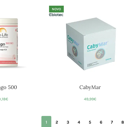
NOVO
ago 500
CabyMar
,18
€
49,99
€
1
2
3
4
5
6
7
8