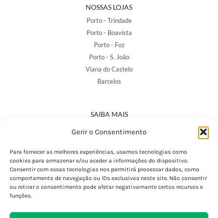
NOSSAS LOJAS
Porto - Trindade
Porto - Boavista
Porto - Foz
Porto - S. João
Viana do Castelo
Barcelos
SAIBA MAIS
Política de Privacidade
Gerir o Consentimento
Declaração de Acessibilidade
Termos e Condições
Para fornecer as melhores experiências, usamos tecnologias como
cookies para armazenar e/ou aceder a informações do dispositivo.
Perguntas Frequentes
Consentir com essas tecnologias nos permitirá processar dados, como
Custos de Envio
comportamento de navegação ou IDs exclusivos neste site. Não consentir
ou retirar o consentimento pode afetar negativamante certos recursos e
Encomendas Internacionais
funções.
Seguir Encomenda
Devoluções e Trocas