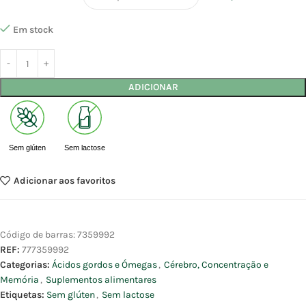
Em stock
ADICIONAR
Sem glúten
Sem lactose
Adicionar aos favoritos
Código de barras:
7359992
REF:
777359992
Categorias:
Ácidos gordos e Ómegas
,
Cérebro, Concentração e
Memória
,
Suplementos alimentares
Etiquetas:
Sem glúten
,
Sem lactose