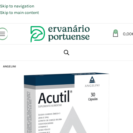
Portes grátis em compras a partir de 30 €, para envio expresso em
Portugal Continental.
Skip to navigation
Skip to main content
0
0,00
Início
Loja
Suplementos alimentares
Ácidos gordos e Ómegas
ANGELINI