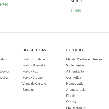
Romã
19,74
€
24,95
€
NOSSAS LOJAS
PRODUTOS
elhor
Porto - Trindade
Blends, Plantas e Infusões
Porto - Boavista
Suplementos
tocolos
Porto - Foz
Alimentação
mações
Porto - S. João
Cosmética
Viana do Castelo
Homeopatia
Barcelos
Aromaterapia
Florais
Outros
Em Destaque