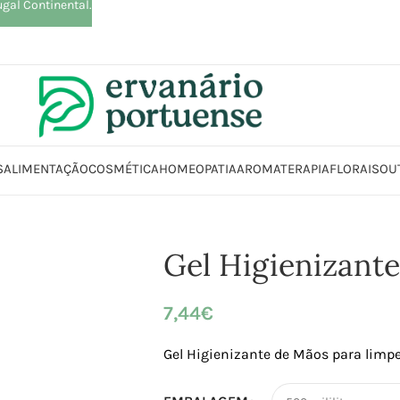
ugal Continental.
S
ALIMENTAÇÃO
COSMÉTICA
HOMEOPATIA
AROMATERAPIA
FLORAIS
OU
Loja
Beleza | Cosmética | Higiene
Corpo
Sabonetes
Gel Higienizante 
Gel Higienizant
7,44
€
Gel Higienizante de Mãos para limpe