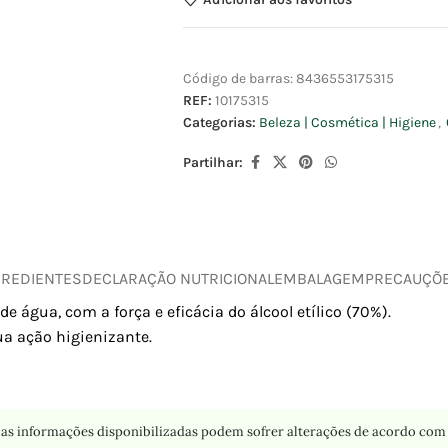
Código de barras:
8436553175315
REF:
10175315
Categorias:
Beleza | Cosmética | Higiene
,
Partilhar:
GREDIENTES
DECLARAÇÃO NUTRICIONAL
EMBALAGEM
PRECAUÇÕ
 água, com a força e eficácia do álcool etílico (70%).
ua ação higienizante.
as informações disponibilizadas podem sofrer alterações de acordo com 