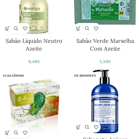
Sabão Líquido Neutro
Sabão Verde Marselha
Azeite
Com Azeite
8,48
€
5,38
€
ELISA CÂMARA
DR. BRONNER'S