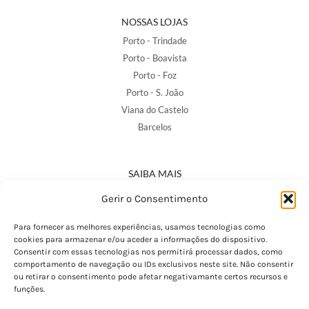
NOSSAS LOJAS
Porto - Trindade
Porto - Boavista
Porto - Foz
Porto - S. João
Viana do Castelo
Barcelos
SAIBA MAIS
Política de Privacidade
Gerir o Consentimento
Declaração de Acessibilidade
Termos e Condições
Para fornecer as melhores experiências, usamos tecnologias como
cookies para armazenar e/ou aceder a informações do dispositivo.
Perguntas Frequentes
Consentir com essas tecnologias nos permitirá processar dados, como
Custos de Envio
comportamento de navegação ou IDs exclusivos neste site. Não consentir
ou retirar o consentimento pode afetar negativamante certos recursos e
Encomendas Internacionais
funções.
Seguir Encomenda