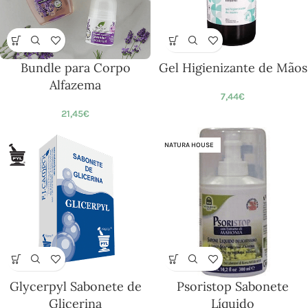
Bundle para Corpo
Gel Higienizante de Mãos
Alfazema
7,44
€
21,45
€
NATURA HOUSE
Glycerpyl Sabonete de
Psoristop Sabonete
Glicerina
Líquido