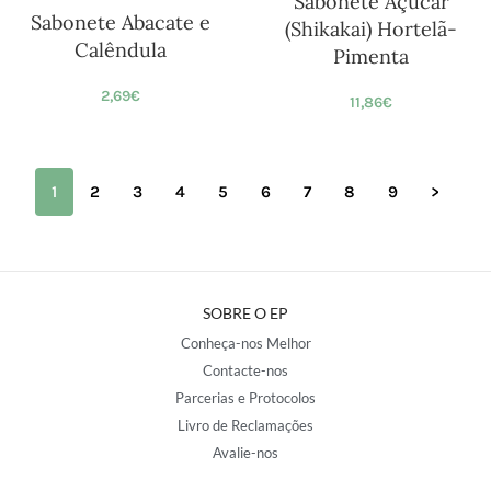
Sabonete Açúcar
Sabonete Abacate e
(Shikakai) Hortelã-
Calêndula
Pimenta
2,69
€
11,86
€
1
2
3
4
5
6
7
8
9
>
SOBRE O EP
Conheça-nos Melhor
Contacte-nos
Parcerias e Protocolos
Livro de Reclamações
Avalie-nos