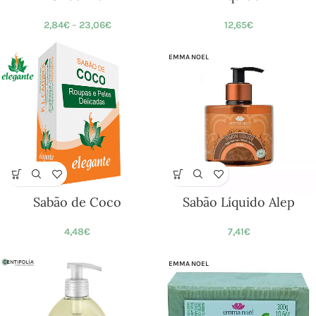
2,84
€
–
23,06
€
12,65
€
EMMA NOEL
Sabão de Coco
Sabão Líquido Alep
4,48
€
7,41
€
EMMA NOEL