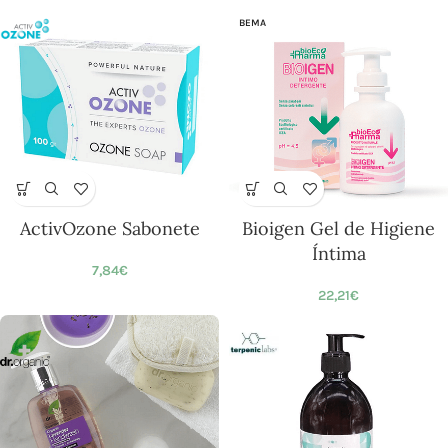
BEMA
ActivOzone Sabonete
Bioigen Gel de Higiene
Íntima
7,84
€
22,21
€