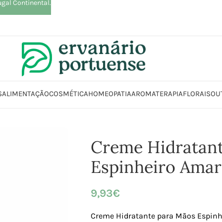
ugal Continental.
S
ALIMENTAÇÃO
COSMÉTICA
HOMEOPATIA
AROMATERAPIA
FLORAIS
OU
o
Cremes | Estimulantes | Loções | Lubrificantes | Óleos | Sabonetes
Cr
Creme Hidratan
Espinheiro Amar
9,93
€
Creme Hidratante para Mãos Espinhe