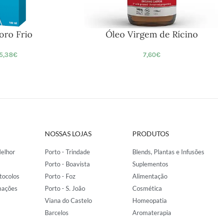
oro Frio
Óleo Virgem de Rícino
5,38
€
7,60
€
NOSSAS LOJAS
PRODUTOS
elhor
Porto - Trindade
Blends, Plantas e Infusões
Porto - Boavista
Suplementos
tocolos
Porto - Foz
Alimentação
mações
Porto - S. João
Cosmética
Viana do Castelo
Homeopatia
Barcelos
Aromaterapia