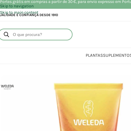
Portes grátis em compras a partir de 30 €, para envio expresso em Port
Skip to navigation
Skip to main content
UALIDADE E CONFIANÇA DESDE 1910
PLANTAS
SUPLEMENTO
Início
Loja
Beleza | Cosmética | Higiene
Rost