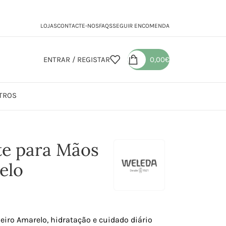
LOJAS
CONTACTE-NOS
FAQS
SEGUIR ENCOMENDA
ENTRAR / REGISTAR
0,00
€
TROS
eme Hidratante para Mãos Espinheiro Amarelo
te para Mãos
elo
iro Amarelo, hidratação e cuidado diário