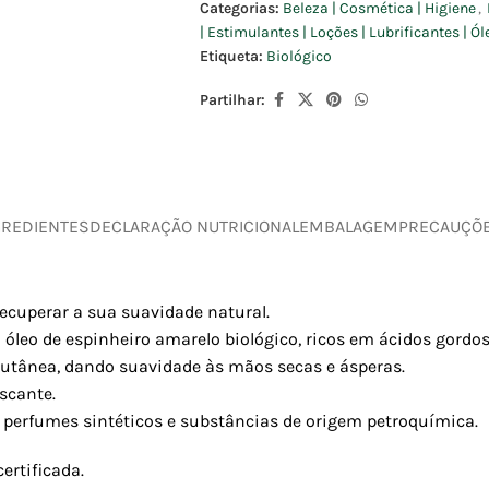
Categorias:
Beleza | Cosmética | Higiene
,
| Estimulantes | Loções | Lubrificantes | Ó
Etiqueta:
Biológico
Partilhar:
GREDIENTES
DECLARAÇÃO NUTRICIONAL
EMBALAGEM
PRECAUÇÕ
recuperar a sua suavidade natural.
 óleo de espinheiro amarelo biológico, ricos em ácidos gordos 
cutânea, dando suavidade às mãos secas e ásperas.
scante.
, perfumes sintéticos e substâncias de origem petroquímica.
ertificada.