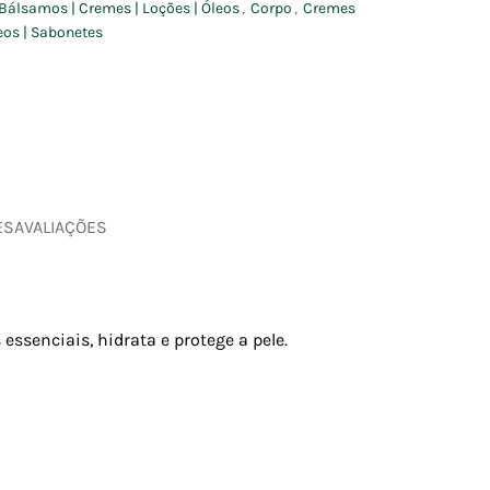
Bálsamos | Cremes | Loções | Óleos
,
Corpo
,
Cremes
leos | Sabonetes
ES
AVALIAÇÕES
essenciais, hidrata e protege a pele.