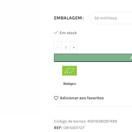
EMBALAGEM
Em stock
Biológico
Adicionar aos favoritos
Código de barras:
4001638097499
REF:
0915001727