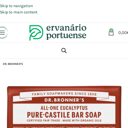
Portes grátis em compras a partir de 30 €, para envio expresso em
Portugal Continental.
Skip to navigation
Skip to main content
0
0,00
Início
Loja
Beleza | Cosmética | Higiene
Corpo
Sabonetes
DR. BRONNER'S