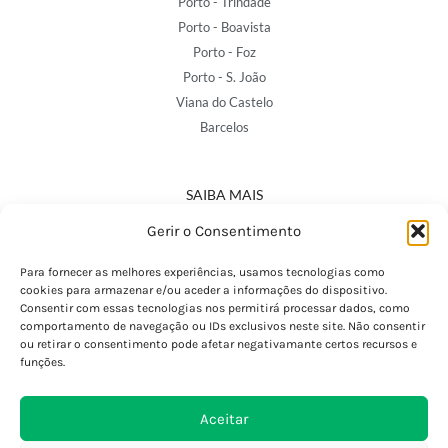
Porto - Trindade
Porto - Boavista
Porto - Foz
Porto - S. João
Viana do Castelo
Barcelos
SAIBA MAIS
Política de Privacidade
Gerir o Consentimento
Declaração de Acessibilidade
Termos e Condições
Para fornecer as melhores experiências, usamos tecnologias como
cookies para armazenar e/ou aceder a informações do dispositivo.
Perguntas Frequentes
Consentir com essas tecnologias nos permitirá processar dados, como
Custos de Envio
comportamento de navegação ou IDs exclusivos neste site. Não consentir
ou retirar o consentimento pode afetar negativamante certos recursos e
Encomendas Internacionais
funções.
Seguir Encomenda
Devoluções e Trocas
Aceitar