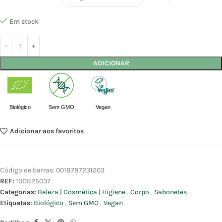
Em stock
ADICIONAR
Biológico
Sem GMO
Vegan
Adicionar aos favoritos
Código de barras:
0018787231203
REF:
10DB25037
Categorias:
Beleza | Cosmética | Higiene
,
Corpo
,
Sabonetes
Etiquetas:
Biológico
,
Sem GMO
,
Vegan