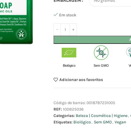
EMBALAGEM
Em stock
Biológico
Sem GMO
V
Adicionar aos favoritos
Código de barras:
0018787231005
REF:
10DB25036
Categorias:
Beleza | Cosmética | Higiene
,
Etiquetas:
Biológico
,
Sem GMO
,
Vegan