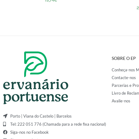
19,74
€
2
SOBRE O EP
Conheça-nos M
Contacte-nos
Parcerias e Pro
Livro de Recla
Avalie-nos
Porto | Viana do Castelo | Barcelos
Tel: 222 051 776 (Chamada para a rede fixa nacional)
Siga-nos no Facebook