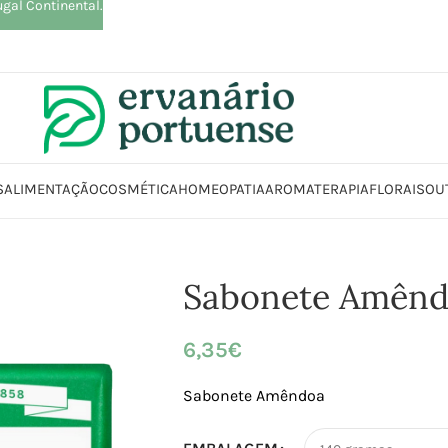
ugal Continental.
S
ALIMENTAÇÃO
COSMÉTICA
HOMEOPATIA
AROMATERAPIA
FLORAIS
OU
io
Loja
Beleza | Cosmética | Higiene
Corpo
Sabonetes
Sabonete Amê
Sabonete Amên
6,35
€
Sabonete Amêndoa