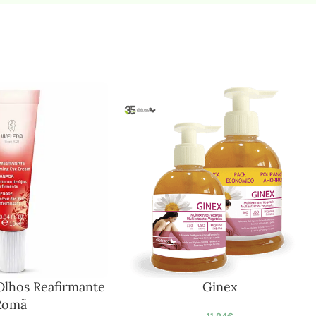
Olhos Reafirmante
Ginex
Romã