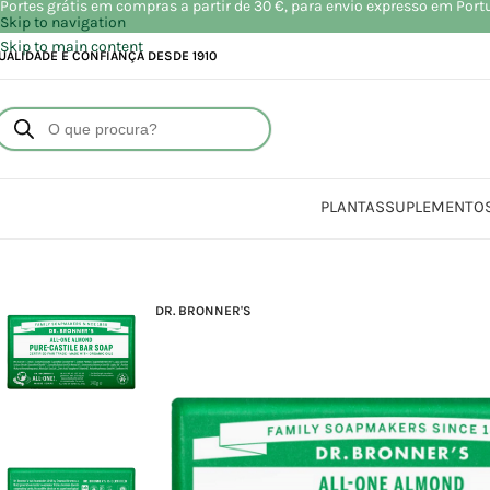
Portes grátis em compras a partir de 30 €, para envio expresso em Port
Skip to navigation
Skip to main content
UALIDADE E CONFIANÇA DESDE 1910
PLANTAS
SUPLEMENTO
Iníc
DR. BRONNER'S