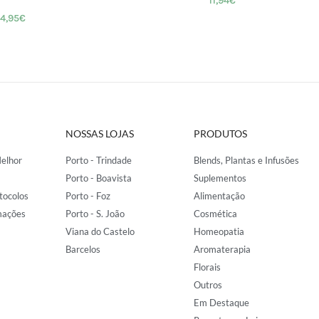
11,94
€
4,95
€
NOSSAS LOJAS
PRODUTOS
elhor
Porto - Trindade
Blends, Plantas e Infusões
Porto - Boavista
Suplementos
tocolos
Porto - Foz
Alimentação
mações
Porto - S. João
Cosmética
Viana do Castelo
Homeopatia
Barcelos
Aromaterapia
Florais
Outros
Em Destaque