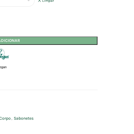
Limpar
ADICIONAR
egan
Corpo
,
Sabonetes