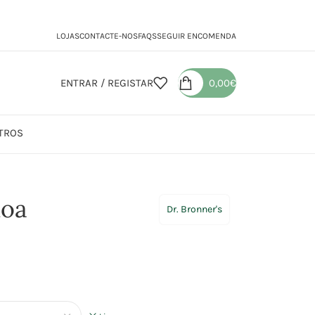
LOJAS
CONTACTE-NOS
FAQS
SEGUIR ENCOMENDA
ENTRAR / REGISTAR
0,00
€
TROS
ndoa
doa
Dr. Bronner's