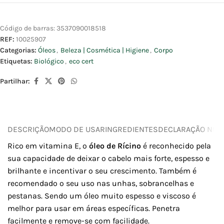
Código de barras:
3537090018518
REF:
10025907
Categorias:
Óleos
,
Beleza | Cosmética | Higiene
,
Corpo
Etiquetas:
Biológico
,
eco cert
Partilhar:
DESCRIÇÃO
MODO DE USAR
INGREDIENTES
DECLARAÇÃO NUTR
Rico em vitamina E, o
óleo de Rícino
é reconhecido pela
sua capacidade de deixar o cabelo mais forte, espesso e
brilhante e incentivar o seu crescimento. Também é
recomendado o seu uso nas unhas, sobrancelhas e
pestanas. Sendo um óleo muito espesso e viscoso é
melhor para usar em áreas específicas. Penetra
facilmente e remove-se com facilidade.