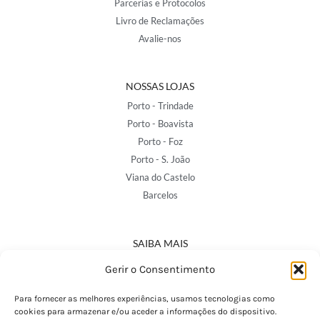
Parcerias e Protocolos
Livro de Reclamações
Avalie-nos
NOSSAS LOJAS
Porto - Trindade
Porto - Boavista
Porto - Foz
Porto - S. João
Viana do Castelo
Barcelos
SAIBA MAIS
Política de Privacidade
Gerir o Consentimento
Declaração de Acessibilidade
Termos e Condições
Para fornecer as melhores experiências, usamos tecnologias como
cookies para armazenar e/ou aceder a informações do dispositivo.
Perguntas Frequentes