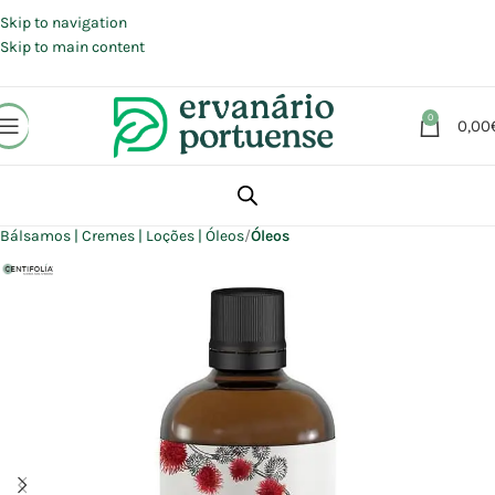
Portes grátis em compras a partir de 30 €, para envio expresso em
Portugal Continental.
Skip to navigation
Skip to main content
0
0,00
Início
Loja
Beleza | Cosmética | Higiene
Corpo
Bálsamos | Cremes | Loções | Óleos
Óleos