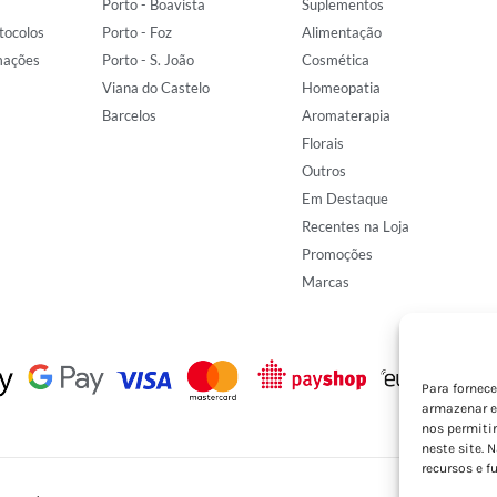
Porto - Boavista
Suplementos
tocolos
Porto - Foz
Alimentação
mações
Porto - S. João
Cosmética
Viana do Castelo
Homeopatia
Barcelos
Aromaterapia
Florais
Outros
Em Destaque
Recentes na Loja
Promoções
Marcas
Para fornec
armazenar e
nos permiti
neste site. 
recursos e f