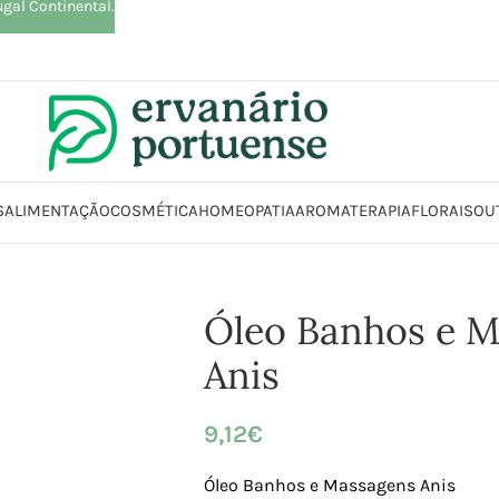
ugal Continental.
S
ALIMENTAÇÃO
COSMÉTICA
HOMEOPATIA
AROMATERAPIA
FLORAIS
OU
ética | Higiene
Corpo
Bálsamos | Cremes | Loções | Óleos
Óleos
Óleo 
Óleo Banhos e 
Anis
9,12
€
Óleo Banhos e Massagens Anis