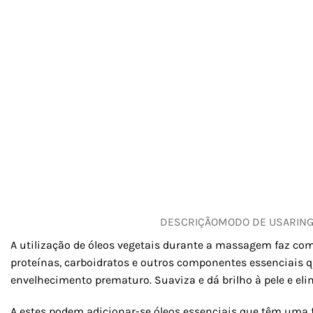
DESCRIÇÃO
MODO DE USAR
IN
A utilização de óleos vegetais durante a massagem faz com
proteínas, carboidratos e outros componentes essenciais que
envelhecimento prematuro. Suaviza e dá brilho à pele e eli
A estes podem adicionar-se óleos essenciais que têm uma f