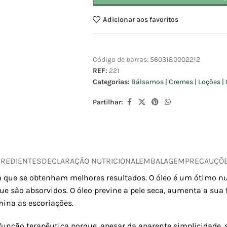
Adicionar aos favoritos
Código de barras:
5603180002212
REF:
221
Categorias:
Bálsamos | Cremes | Loções | 
Partilhar:
GREDIENTES
DECLARAÇÃO NUTRICIONAL
EMBALAGEM
PRECAUÇÕ
 que se obtenham melhores resultados. O óleo é um ótimo nut
 são absorvidos. O óleo previne a pele seca, aumenta a sua fl
mina as escoriações.
unção terapêutica porque, apesar da aparente simplicidade, 