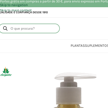
Portes grátis em compras a partir de 30 €, para envio expresso em Port
Skip to navigation
Skip to main content
UALIDADE E CONFIANÇA DESDE 1910
PLANTAS
SUPLEMENTO
Início
Loja
Beleza | Cosm