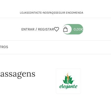
LOJAS
CONTACTE-NOS
FAQS
SEGUIR ENCOMENDA
ENTRAR / REGISTAR
0,00
€
TROS
Banhos e Massagens Anis
Massagens