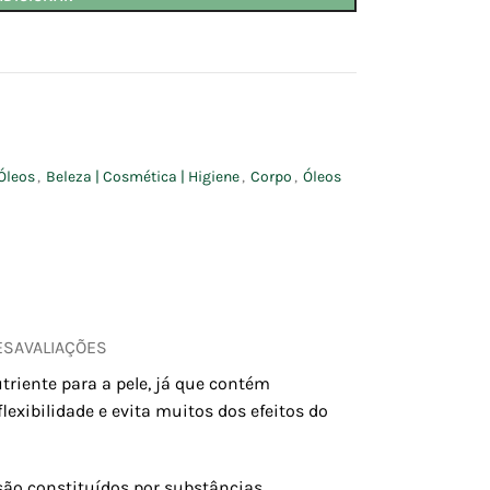
Óleos
,
Beleza | Cosmética | Higiene
,
Corpo
,
Óleos
ES
AVALIAÇÕES
riente para a pele, já que contém
exibilidade e evita muitos dos efeitos do
são constituídos por substâncias