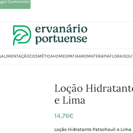
ugal Continental.
S
ALIMENTAÇÃO
COSMÉTICA
HOMEOPATIA
AROMATERAPIA
FLORAIS
OU
mética | Higiene
Corpo
Bálsamos | Cremes | Loções | Óleos
Loção Hidr
Loção Hidratant
e Lima
14,76
€
Loção Hidratante Patschouli e Lima