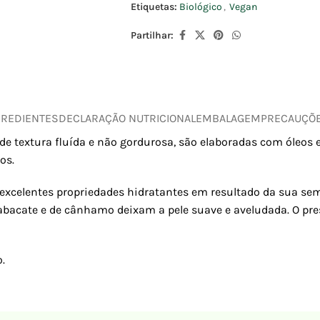
Etiquetas:
Biológico
,
Vegan
Partilhar:
GREDIENTES
DECLARAÇÃO NUTRICIONAL
EMBALAGEM
PRECAUÇÕ
, de textura fluída e não gordurosa, são elaboradas com óleos
os.
i excelentes propriedades hidratantes em resultado da sua sem
 abacate e de cânhamo deixam a pele suave e aveludada. O pre
.