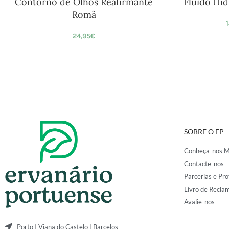
Contorno de Olhos Reafirmante
Fluído Hid
Romã
1
24,95
€
SOBRE O EP
Conheça-nos M
Contacte-nos
Parcerias e Pro
Livro de Recla
Avalie-nos
Porto | Viana do Castelo | Barcelos