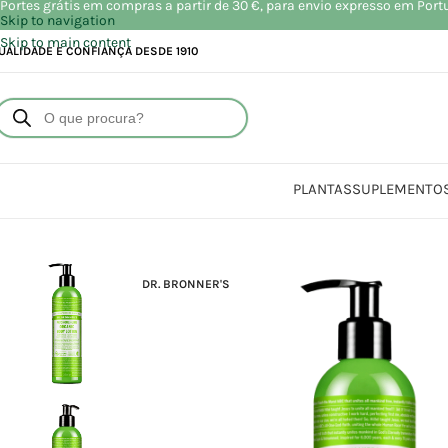
Portes grátis em compras a partir de 30 €, para envio expresso em Port
Skip to navigation
Skip to main content
UALIDADE E CONFIANÇA DESDE 1910
PLANTAS
SUPLEMENTO
Início
Loja
Beleza | Cos
DR. BRONNER'S