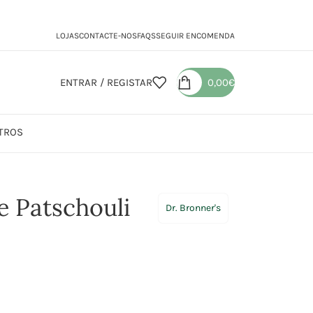
LOJAS
CONTACTE-NOS
FAQS
SEGUIR ENCOMENDA
ENTRAR / REGISTAR
0,00
€
TROS
atante Patschouli e Lima
e Patschouli
Dr. Bronner's