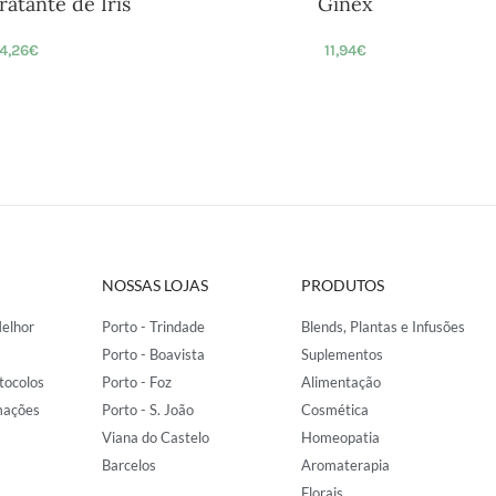
ratante de Íris
Ginex
4,26
€
11,94
€
NOSSAS LOJAS
PRODUTOS
elhor
Porto - Trindade
Blends, Plantas e Infusões
Porto - Boavista
Suplementos
tocolos
Porto - Foz
Alimentação
mações
Porto - S. João
Cosmética
Viana do Castelo
Homeopatia
Barcelos
Aromaterapia
Florais