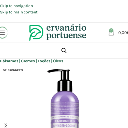
Portes grátis em compras a partir de 30 €, para envio expresso em
Portugal Continental.
Skip to navigation
Skip to main content
0
0,00
Início
Loja
Beleza | Cosmética | Higiene
Corpo
Bálsamos | Cremes | Loções | Óleos
DR. BRONNER'S