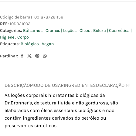
Código de barras:
0018787261156
REF:
10DB21002
Categorias:
Bálsamos | Cremes | Loções | Óleos
,
Beleza | Cosmética |
Higiene
,
Corpo
Etiquetas:
Biológico
,
Vegan
Partilhar:
DESCRIÇÃO
MODO DE USAR
INGREDIENTES
DECLARAÇÃO NUTR
As loções corporais hidratantes biológicas da
Dr.Bronner’s, de textura fluída e não gordurosa, são
elaboradas com óleos essenciais biológicos e não
contêm ingredientes derivados do petróleo ou
preservantes sintéticos.