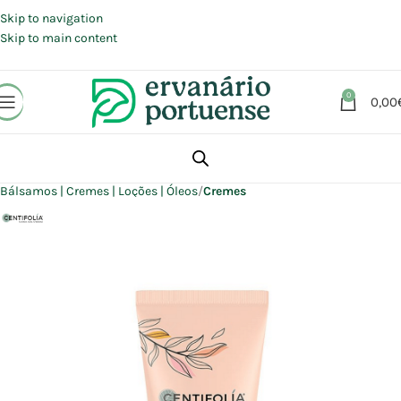
Portes grátis em compras a partir de 30 €, para envio expresso em
Portugal Continental.
Skip to navigation
Skip to main content
0
0,00
Início
Loja
Beleza | Cosmética | Higiene
Corpo
Bálsamos | Cremes | Loções | Óleos
Cremes