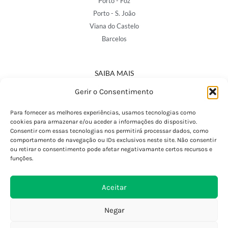
Porto - Foz
Porto - S. João
Viana do Castelo
Barcelos
SAIBA MAIS
Política de Privacidade
Gerir o Consentimento
Declaração de Acessibilidade
Termos e Condições
Para fornecer as melhores experiências, usamos tecnologias como
cookies para armazenar e/ou aceder a informações do dispositivo.
Perguntas Frequentes
Consentir com essas tecnologias nos permitirá processar dados, como
Custos de Envio
comportamento de navegação ou IDs exclusivos neste site. Não consentir
ou retirar o consentimento pode afetar negativamante certos recursos e
Encomendas Internacionais
funções.
Seguir Encomenda
Devoluções e Trocas
Aceitar
Negar