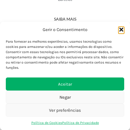
SAIBA MAIS
Política de Privacidade
Gerir o Consentimento
Declaração de Acessibilidade
Termos e Condições
Para fornecer as melhores experiências, usamos tecnologias como
cookies para armazenar e/ou aceder a informações do dispositivo.
Perguntas Frequentes
Consentir com essas tecnologias nos permitirá processar dados, como
Custos de Envio
comportamento de navegação ou IDs exclusivos neste site. Não consentir
ou retirar o consentimento pode afetar negativamante certos recursos e
Encomendas Internacionais
funções.
Seguir Encomenda
Devoluções e Trocas
Aceitar
Negar
Ver preferências
0
Política de Cookies
Política de Privacidade
Loja
Favoritos
Saco Compras
Conta