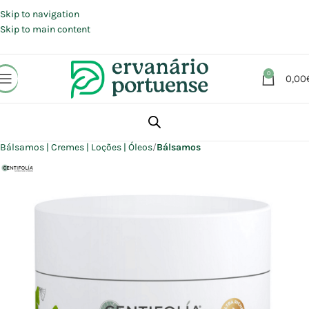
Portes grátis em compras a partir de 30 €, para envio expresso em
Portugal Continental.
Skip to navigation
Skip to main content
0
0,00
Início
Loja
Beleza | Cosmética | Higiene
Corpo
Bálsamos | Cremes | Loções | Óleos
Bálsamos