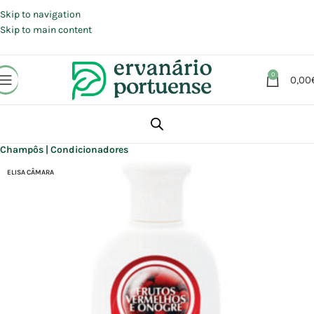
Portes grátis em compras a partir de 30 €, para envio expresso em
Portugal Continental.
Skip to navigation
Skip to main content
0
0,00
Início
Loja
Beleza | Cosmética | Higiene
Cabelo
Champôs | Condicionadores
ELISA CÂMARA