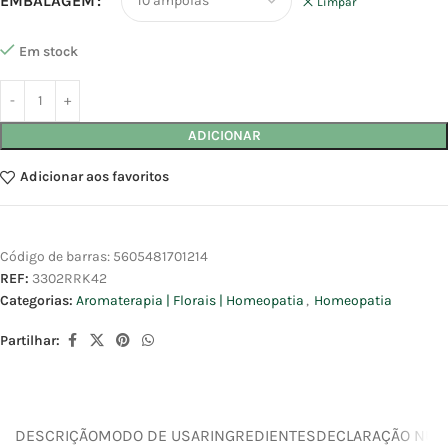
EMBALAGEM
Limpar
Em stock
ADICIONAR
Adicionar aos favoritos
Código de barras:
5605481701214
REF:
3302RRK42
Categorias:
Aromaterapia | Florais | Homeopatia
,
Homeopatia
Partilhar:
DESCRIÇÃO
MODO DE USAR
INGREDIENTES
DECLARAÇÃO NUTR