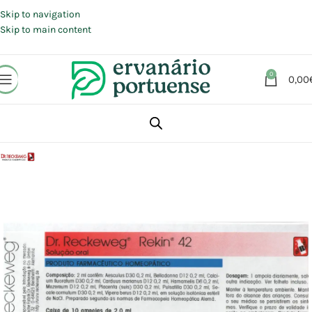
Portes grátis em compras a partir de 30 €, para envio expresso em
Portugal Continental.
Skip to navigation
Skip to main content
0
0,00
Início
Loja
Aromaterapia | Florais | Homeopatia
Homeopatia