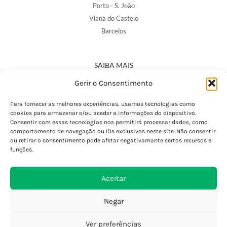
Porto - S. João
Viana do Castelo
Barcelos
SAIBA MAIS
Política de Privacidade
Gerir o Consentimento
Declaração de Acessibilidade
Termos e Condições
Para fornecer as melhores experiências, usamos tecnologias como
cookies para armazenar e/ou aceder a informações do dispositivo.
Perguntas Frequentes
Consentir com essas tecnologias nos permitirá processar dados, como
Custos de Envio
comportamento de navegação ou IDs exclusivos neste site. Não consentir
ou retirar o consentimento pode afetar negativamante certos recursos e
Encomendas Internacionais
funções.
Seguir Encomenda
Devoluções e Trocas
Aceitar
Negar
Ver preferências