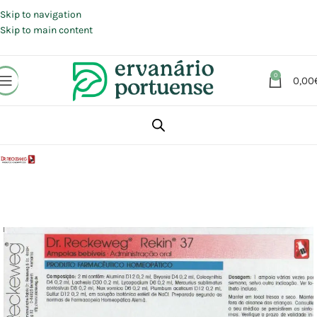
Portes grátis em compras a partir de 30 €, para envio expresso em
Portugal Continental.
Skip to navigation
Skip to main content
0
0,00
Início
Loja
Aromaterapia | Florais | Homeopatia
Homeopatia