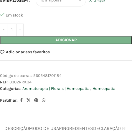
EMBALAGEM
Limpar
Em stock
ADICIONAR
Adicionar aos favoritos
Código de barras:
5605481701184
REF:
3302RRK34
Categorias:
Aromaterapia | Florais | Homeopatia
,
Homeopatia
Partilhar:
DESCRIÇÃO
MODO DE USAR
INGREDIENTES
DECLARAÇÃO NUTR