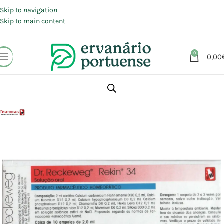
Portes grátis em compras a partir de 30 €, para envio expresso em
Portugal Continental.
Skip to navigation
Skip to main content
0
0,00
Início
Loja
Aromaterapia | Florais | Homeopatia
Homeopatia