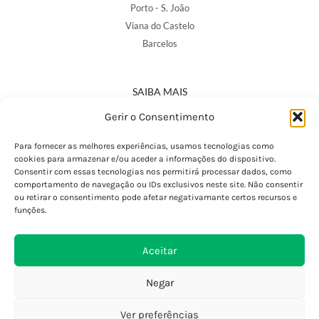
Porto - S. João
Viana do Castelo
Barcelos
SAIBA MAIS
Política de Privacidade
Gerir o Consentimento
Declaração de Acessibilidade
Termos e Condições
Para fornecer as melhores experiências, usamos tecnologias como
cookies para armazenar e/ou aceder a informações do dispositivo.
Perguntas Frequentes
Consentir com essas tecnologias nos permitirá processar dados, como
Custos de Envio
comportamento de navegação ou IDs exclusivos neste site. Não consentir
ou retirar o consentimento pode afetar negativamante certos recursos e
Encomendas Internacionais
funções.
Seguir Encomenda
Devoluções e Trocas
Aceitar
Negar
Ver preferências