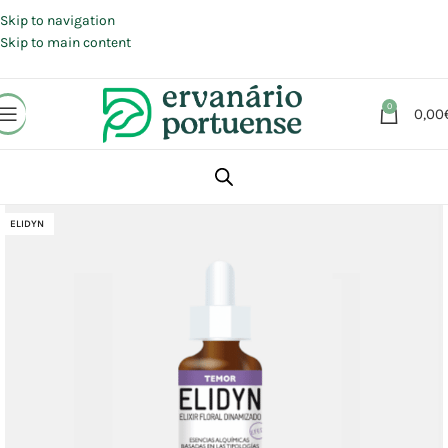
Portes grátis em compras a partir de 30 €, para envio expresso em
Portugal Continental.
Skip to navigation
Skip to main content
0
0,00
Início
Loja
Aromaterapia | Florais | Homeopatia
Florais
ELIDYN