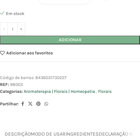
Em stock
ADICIONAR
Adicionar aos favoritos
Código de barras:
8436031730227
REF:
98003
Categorias:
Aromaterapia | Florais | Homeopatia
,
Florais
Partilhar:
DESCRIÇÃO
MODO DE USAR
INGREDIENTES
DECLARAÇÃO NUTR