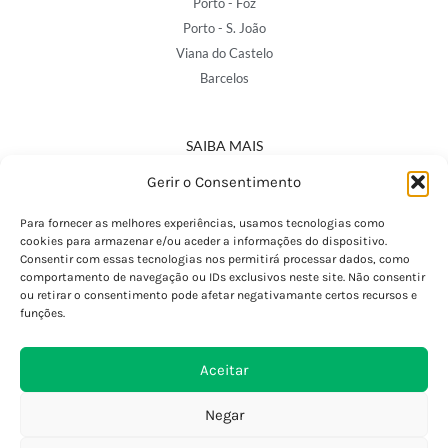
Porto - Foz
Porto - S. João
Viana do Castelo
Barcelos
SAIBA MAIS
Política de Privacidade
Gerir o Consentimento
Declaração de Acessibilidade
Termos e Condições
Para fornecer as melhores experiências, usamos tecnologias como
cookies para armazenar e/ou aceder a informações do dispositivo.
Perguntas Frequentes
Consentir com essas tecnologias nos permitirá processar dados, como
Custos de Envio
comportamento de navegação ou IDs exclusivos neste site. Não consentir
ou retirar o consentimento pode afetar negativamante certos recursos e
Encomendas Internacionais
funções.
Seguir Encomenda
Devoluções e Trocas
Aceitar
Negar