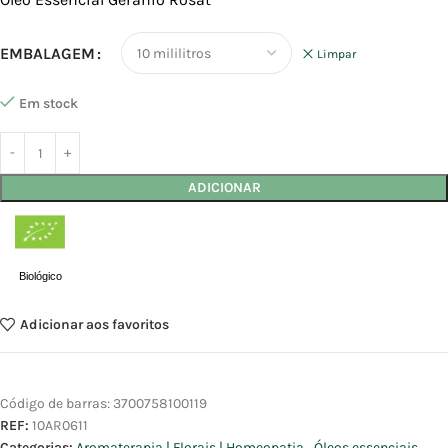
EMBALAGEM
Limpar
Em stock
ADICIONAR
Biológico
Adicionar aos favoritos
Código de barras:
3700758100119
REF:
10AR0611
Categorias:
Aromaterapia | Florais | Homeopatia
,
Óleos essenciais