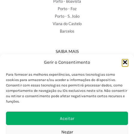
Porto - Boavista
Porto - Foz
Porto - S. João
Viana do Castelo
Barcelos
SAIBA MAIS
Política de Privacidade
Gerir o Consentimento
Declaração de Acessibilidade
Termos e Condições
Para fornecer as melhores experiências, usamos tecnologias como
cookies para armazenar e/ou aceder a informações do dispositivo.
Perguntas Frequentes
Consentir com essas tecnologias nos permitirá processar dados, como
Custos de Envio
comportamento de navegação ou IDs exclusivos neste site. Não consentir
ou retirar o consentimento pode afetar negativamante certos recursos e
Encomendas Internacionais
funções.
Seguir Encomenda
Devoluções e Trocas
Aceitar
Negar