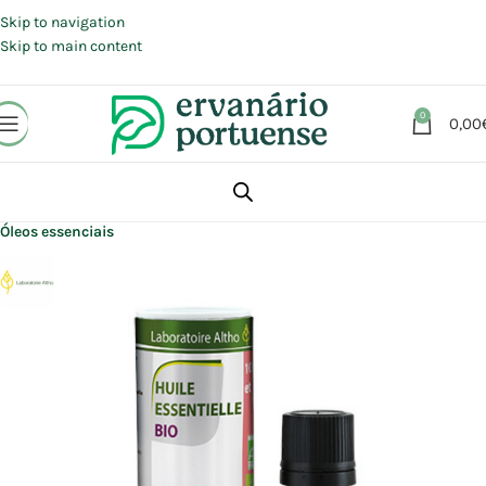
Portes grátis em compras a partir de 30 €, para envio expresso em
Portugal Continental.
Skip to navigation
Skip to main content
0
0,00
Início
Loja
Aromaterapia | Florais | Homeopatia
Aromaterapia
Óleos essenciais