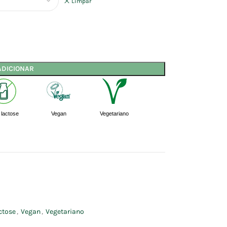
Limpar
ADICIONAR
lactose
Vegan
Vegetariano
ctose
,
Vegan
,
Vegetariano