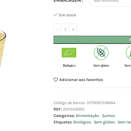
EMBALAGEM
Em stock
Biológico
Sem glúten
Sem 
Adicionar aos favoritos
Código de barras:
3770007316684
REF:
2011503005
Categorias:
Alimentação
,
Sumos
Etiquetas:
Biológico
,
Sem glúten
,
Sem la