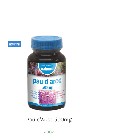
Pau d’Arco 500mg
7,36
€