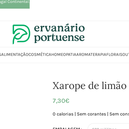
ugal Continental.
S
ALIMENTAÇÃO
COSMÉTICA
HOMEOPATIA
AROMATERAPIA
FLORAIS
OU
Início
Loja
Alimentação
Bebidas
Sumos
Xarope de limão e Stevia
Xarope de limão 
7,30
€
0 calorias | Sem corantes | Sem con