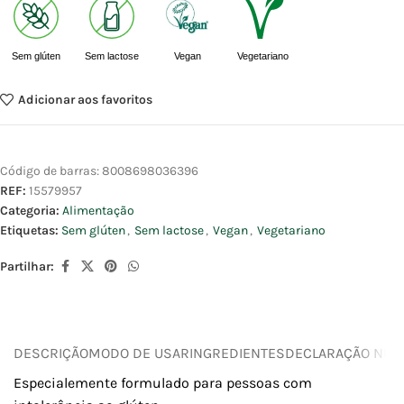
Sem glúten
Sem lactose
Vegan
Vegetariano
Adicionar aos favoritos
Código de barras:
8008698036396
REF:
15579957
Categoria:
Alimentação
Etiquetas:
Sem glúten
,
Sem lactose
,
Vegan
,
Vegetariano
Partilhar:
DESCRIÇÃO
MODO DE USAR
INGREDIENTES
DECLARAÇÃO NUTR
Especialemente formulado para pessoas com