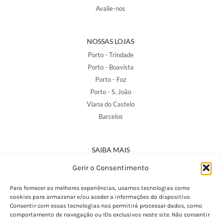
Avalie-nos
NOSSAS LOJAS
Porto - Trindade
Porto - Boavista
Porto - Foz
Porto - S. João
Viana do Castelo
Barcelos
SAIBA MAIS
Política de Privacidade
Gerir o Consentimento
Declaração de Acessibilidade
Termos e Condições
Para fornecer as melhores experiências, usamos tecnologias como
cookies para armazenar e/ou aceder a informações do dispositivo.
Perguntas Frequentes
Consentir com essas tecnologias nos permitirá processar dados, como
Custos de Envio
comportamento de navegação ou IDs exclusivos neste site. Não consentir