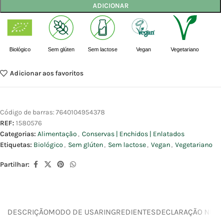
ADICIONAR
Biológico
Sem glúten
Sem lactose
Vegan
Vegetariano
Adicionar aos favoritos
Código de barras:
7640104954378
REF:
1580576
Categorias:
Alimentação
,
Conservas | Enchidos | Enlatados
Etiquetas:
Biológico
,
Sem glúten
,
Sem lactose
,
Vegan
,
Vegetariano
Partilhar:
DESCRIÇÃO
MODO DE USAR
INGREDIENTES
DECLARAÇÃO NUTR