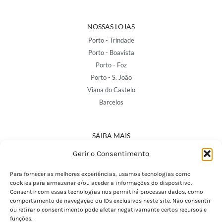
NOSSAS LOJAS
Porto - Trindade
Porto - Boavista
Porto - Foz
Porto - S. João
Viana do Castelo
Barcelos
SAIBA MAIS
Política de Privacidade
Gerir o Consentimento
Declaração de Acessibilidade
Termos e Condições
Para fornecer as melhores experiências, usamos tecnologias como
cookies para armazenar e/ou aceder a informações do dispositivo.
Perguntas Frequentes
Consentir com essas tecnologias nos permitirá processar dados, como
Custos de Envio
comportamento de navegação ou IDs exclusivos neste site. Não consentir
ou retirar o consentimento pode afetar negativamante certos recursos e
Encomendas Internacionais
funções.