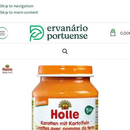
Portes grátis em compras a partir de 30 €, para envio expresso em
Portugal Continental.
Skip to navigation
Skip to main content
0
0,00
Início
Loja
Alimentação
Conservas | Enchidos | Enlatados