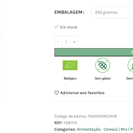
EMBALAGEM
Em stock
Biológico
Sem glúten
Sem 
Adicionar aos favoritos
Código de barras:
7640104953418
REF:
1581115
Categorias:
Alimentação
,
Cereais | Mix |