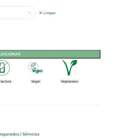
Limpar
ADICIONAR
lactose
Vegan
Vegetariano
 Preparados | Sêmolas