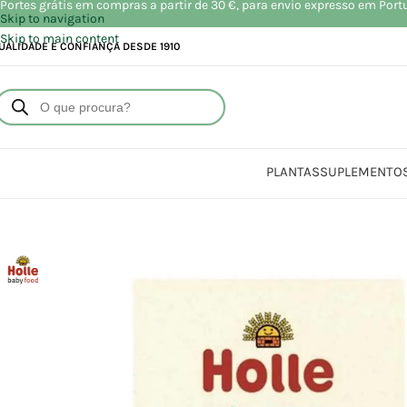
Portes grátis em compras a partir de 30 €, para envio expresso em Port
Skip to navigation
Skip to main content
UALIDADE E CONFIANÇA DESDE 1910
PLANTAS
SUPLEMENTO
Início