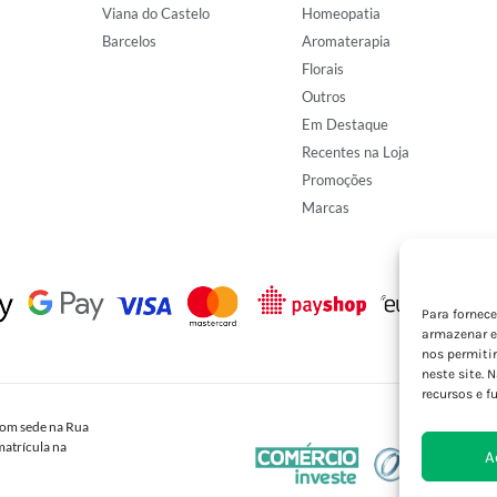
Viana do Castelo
Homeopatia
Barcelos
Aromaterapia
Florais
Outros
Em Destaque
Recentes na Loja
Promoções
Marcas
Para fornec
armazenar e
nos permiti
neste site. 
recursos e f
om sede na Rua
atrícula na
A