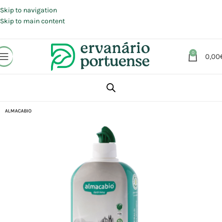
Portes grátis em compras a partir de 30 €, para envio expresso em
Portugal Continental.
Skip to navigation
Skip to main content
0
0,00
Início
Loja
Animais | Casa | Lar
ALMACABIO