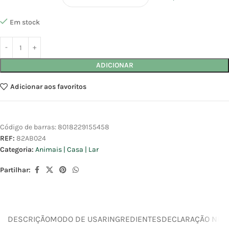
Em stock
ADICIONAR
Adicionar aos favoritos
Código de barras:
8018229155458
REF:
82AB024
Categoria:
Animais | Casa | Lar
Partilhar:
DESCRIÇÃO
MODO DE USAR
INGREDIENTES
DECLARAÇÃO NUTR