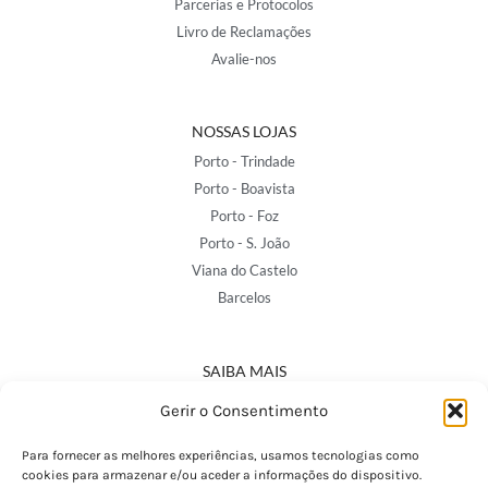
Parcerias e Protocolos
Livro de Reclamações
Avalie-nos
NOSSAS LOJAS
Porto - Trindade
Porto - Boavista
Porto - Foz
Porto - S. João
Viana do Castelo
Barcelos
SAIBA MAIS
Política de Privacidade
Gerir o Consentimento
Declaração de Acessibilidade
Termos e Condições
Para fornecer as melhores experiências, usamos tecnologias como
cookies para armazenar e/ou aceder a informações do dispositivo.
Perguntas Frequentes