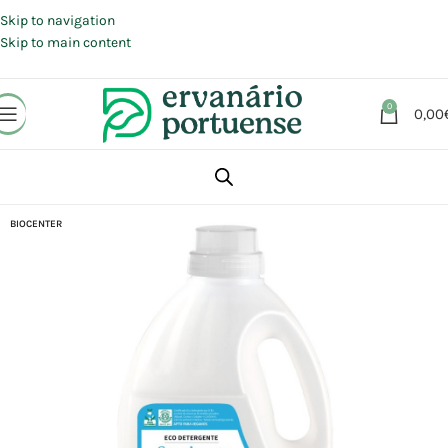
Portes grátis em compras a partir de 30 €, para envio expresso em
Portugal Continental.
Skip to navigation
Skip to main content
0
0,00
Início
Loja
Animais | Casa | Lar
Produtos limpeza
BIOCENTER