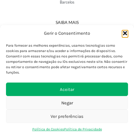
Barcelos
SAIBA MAIS
Política de Privacidade
Gerir o Consentimento
Declaração de Acessibilidade
Termos e Condições
Para fornecer as melhores experiências, usamos tecnologias como
cookies para armazenar e/ou aceder a informações do dispositivo.
Perguntas Frequentes
Consentir com essas tecnologias nos permitirá processar dados, como
Custos de Envio
comportamento de navegação ou IDs exclusivos neste site. Não consentir
ou retirar o consentimento pode afetar negativamante certos recursos e
Encomendas Internacionais
funções.
Seguir Encomenda
Devoluções e Trocas
Aceitar
Negar
Ver preferências
0
Política de Cookies
Política de Privacidade
Loja
Favoritos
Saco Compras
Conta