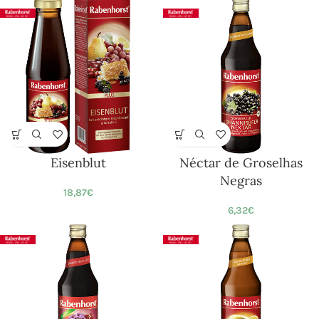
Eisenblut
Néctar de Groselhas
Negras
18,87
€
6,32
€