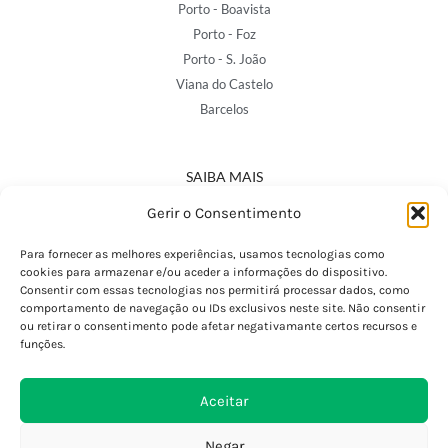
Porto - Boavista
Porto - Foz
Porto - S. João
Viana do Castelo
Barcelos
SAIBA MAIS
Política de Privacidade
Gerir o Consentimento
Declaração de Acessibilidade
Termos e Condições
Para fornecer as melhores experiências, usamos tecnologias como
cookies para armazenar e/ou aceder a informações do dispositivo.
Perguntas Frequentes
Consentir com essas tecnologias nos permitirá processar dados, como
Custos de Envio
comportamento de navegação ou IDs exclusivos neste site. Não consentir
ou retirar o consentimento pode afetar negativamante certos recursos e
Encomendas Internacionais
funções.
Seguir Encomenda
Devoluções e Trocas
Aceitar
Negar