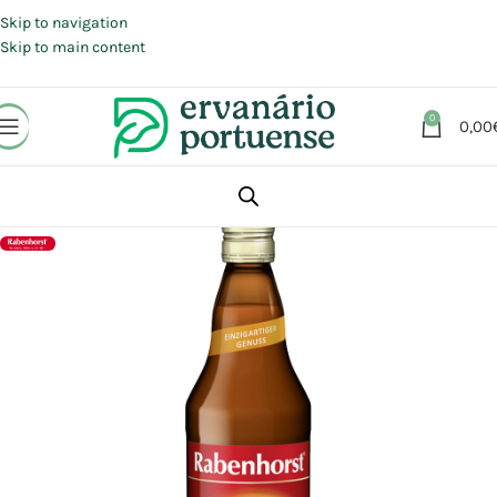
Portes grátis em compras a partir de 30 €, para envio expresso em
Portugal Continental.
Skip to navigation
Skip to main content
0
0,00
Início
Loja
Alimentação
Bebidas
Sumos