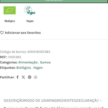
Biológico
Vegan
Adicionar aos favoritos
Código de barras:
4004191001385
REF:
11001385
Categorias:
Alimentação
,
Sumos
Etiquetas:
Biológico
,
Vegan
Partilhar:
DESCRIÇÃO
MODO DE USAR
INGREDIENTES
DECLARAÇÃO NUTR