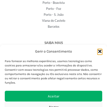
Porto - Boavista
Porto - Foz
Porto - S. João
Viana do Castelo
Barcelos
SAIBA MAIS
Política de Privacidade
Gerir o Consentimento
Declaração de Acessibilidade
Termos e Condições
Para fornecer as melhores experiências, usamos tecnologias como
cookies para armazenar e/ou aceder a informações do dispositivo.
Perguntas Frequentes
Consentir com essas tecnologias nos permitirá processar dados, como
Custos de Envio
comportamento de navegação ou IDs exclusivos neste site. Não consentir
ou retirar o consentimento pode afetar negativamante certos recursos e
Encomendas Internacionais
funções.
Seguir Encomenda
Devoluções e Trocas
Aceitar
Negar