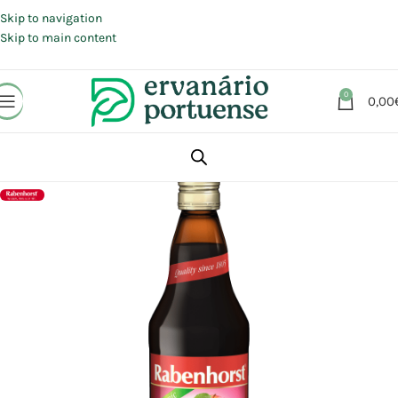
Portes grátis em compras a partir de 30 €, para envio expresso em
Portugal Continental.
Skip to navigation
Skip to main content
0
0,00
Início
Loja
Alimentação
Bebidas
Sumos