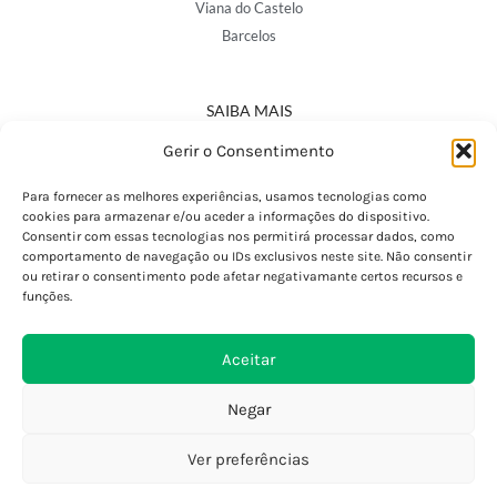
Viana do Castelo
Barcelos
SAIBA MAIS
Política de Privacidade
Gerir o Consentimento
Declaração de Acessibilidade
Termos e Condições
Para fornecer as melhores experiências, usamos tecnologias como
cookies para armazenar e/ou aceder a informações do dispositivo.
Perguntas Frequentes
Consentir com essas tecnologias nos permitirá processar dados, como
Custos de Envio
comportamento de navegação ou IDs exclusivos neste site. Não consentir
ou retirar o consentimento pode afetar negativamante certos recursos e
Encomendas Internacionais
funções.
Seguir Encomenda
Devoluções e Trocas
Aceitar
Negar
Ver preferências
0