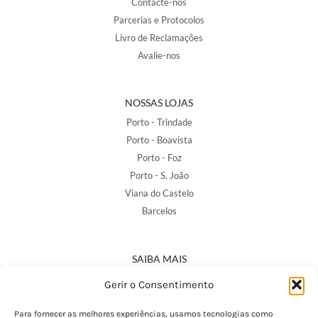
Contacte-nos
Parcerias e Protocolos
Livro de Reclamações
Avalie-nos
NOSSAS LOJAS
Porto - Trindade
Porto - Boavista
Porto - Foz
Porto - S. João
Viana do Castelo
Barcelos
SAIBA MAIS
Política de Privacidade
Gerir o Consentimento
Declaração de Acessibilidade
Termos e Condições
Para fornecer as melhores experiências, usamos tecnologias como