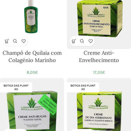
Champô de Quilaia com
Creme Anti-
Colagénio Marinho
Envelhecimento
8,05
€
17,35
€
BOTICA DAS PLANT
BOTICA DAS PLANT
AS
AS