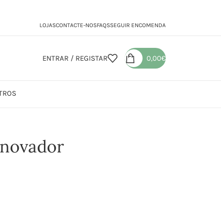
LOJAS
CONTACTE-NOS
FAQS
SEGUIR ENCOMENDA
ENTRAR / REGISTAR
0,00
€
TROS
ar Ampolas
enovador