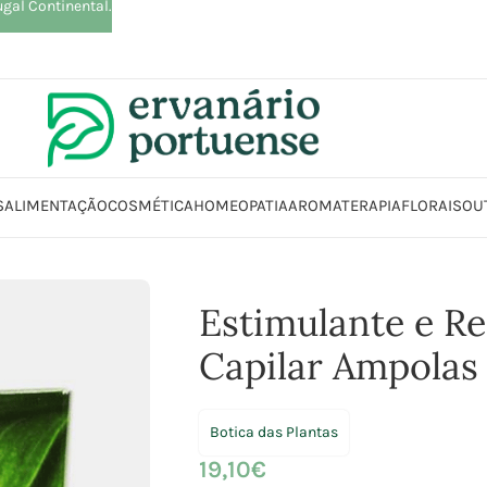
ugal Continental.
S
ALIMENTAÇÃO
COSMÉTICA
HOMEOPATIA
AROMATERAPIA
FLORAIS
OU
a
Beleza | Cosmética | Higiene
Cabelo
Estimulante e Renovador Capil
Estimulante e R
Capilar Ampolas
Botica das Plantas
19,10
€