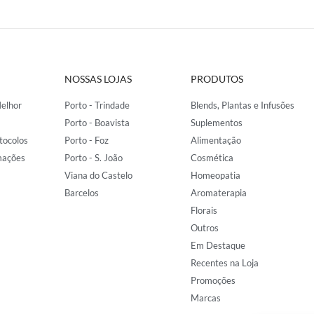
NOSSAS LOJAS
PRODUTOS
elhor
Porto - Trindade
Blends, Plantas e Infusões
Porto - Boavista
Suplementos
tocolos
Porto - Foz
Alimentação
mações
Porto - S. João
Cosmética
Viana do Castelo
Homeopatia
Barcelos
Aromaterapia
Florais
Outros
Em Destaque
Recentes na Loja
Promoções
Marcas