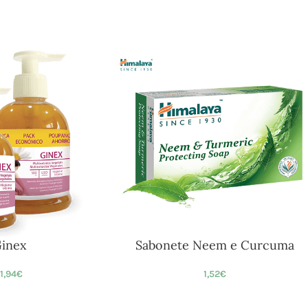
inex
Sabonete Neem e Curcuma
11,94
€
1,52
€