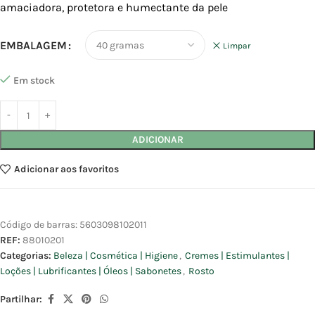
amaciadora, protetora e humectante da pele
EMBALAGEM
Limpar
Em stock
ADICIONAR
Adicionar aos favoritos
Código de barras:
5603098102011
REF:
88010201
Categorias:
Beleza | Cosmética | Higiene
,
Cremes | Estimulantes |
Loções | Lubrificantes | Óleos | Sabonetes
,
Rosto
Partilhar: