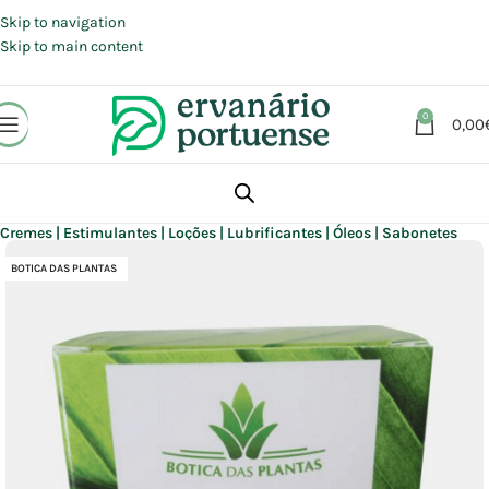
Portes grátis em compras a partir de 30 €, para envio expresso em
Portugal Continental.
Skip to navigation
Skip to main content
0
0,00
Início
Loja
Beleza | Cosmética | Higiene
Rosto
Cremes | Estimulantes | Loções | Lubrificantes | Óleos | Sabonetes
BOTICA DAS PLANTAS