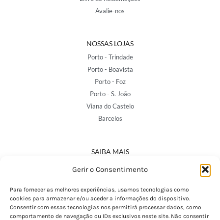
Avalie-nos
NOSSAS LOJAS
Porto - Trindade
Porto - Boavista
Porto - Foz
Porto - S. João
Viana do Castelo
Barcelos
SAIBA MAIS
Política de Privacidade
Gerir o Consentimento
Declaração de Acessibilidade
Termos e Condições
Para fornecer as melhores experiências, usamos tecnologias como
cookies para armazenar e/ou aceder a informações do dispositivo.
Perguntas Frequentes
Consentir com essas tecnologias nos permitirá processar dados, como
Custos de Envio
comportamento de navegação ou IDs exclusivos neste site. Não consentir