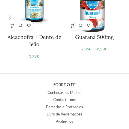
Alcachofra + Dente de
Guaraná 500mg
leão
7,95
€
–
12,39
€
9,73
€
SOBRE O EP
Conheça-nos Melhor
Contacte-nos
Parcerias e Protocolos
Livro de Reclamações
Avalie-nos