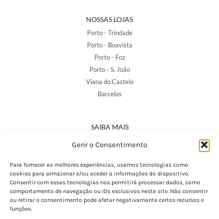
NOSSAS LOJAS
Porto - Trindade
Porto - Boavista
Porto - Foz
Porto - S. João
Viana do Castelo
Barcelos
SAIBA MAIS
Política de Privacidade
Gerir o Consentimento
Declaração de Acessibilidade
Termos e Condições
Para fornecer as melhores experiências, usamos tecnologias como
cookies para armazenar e/ou aceder a informações do dispositivo.
Perguntas Frequentes
Consentir com essas tecnologias nos permitirá processar dados, como
Custos de Envio
comportamento de navegação ou IDs exclusivos neste site. Não consentir
ou retirar o consentimento pode afetar negativamante certos recursos e
Encomendas Internacionais
funções.
Seguir Encomenda