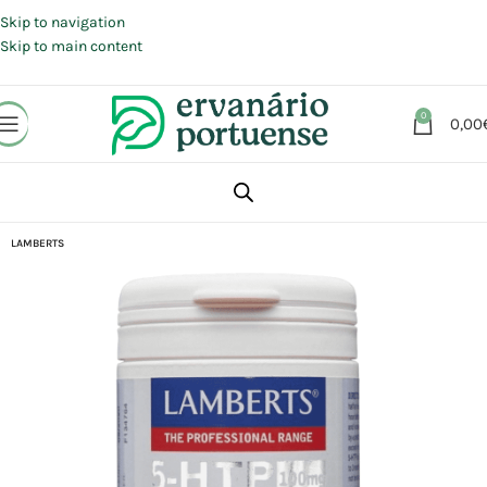
Portes grátis em compras a partir de 30 €, para envio expresso em
Portugal Continental.
Skip to navigation
Skip to main content
0
0,00
Início
Loja
Suplementos alimentares
Sistema Nervoso
Humor
LAMBERTS