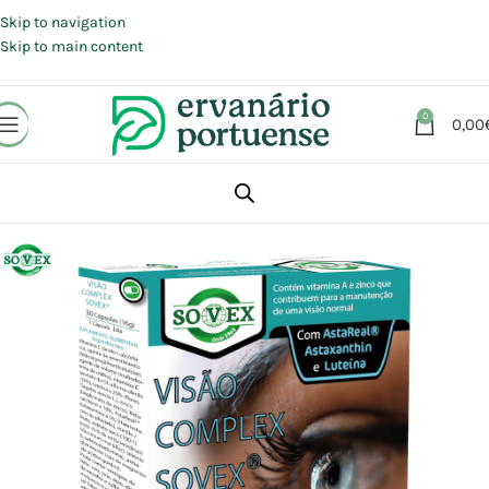
Portes grátis em compras a partir de 30 €, para envio expresso em
Portugal Continental.
Skip to navigation
Skip to main content
0
0,00
Início
Loja
Suplementos alimentares
Visão