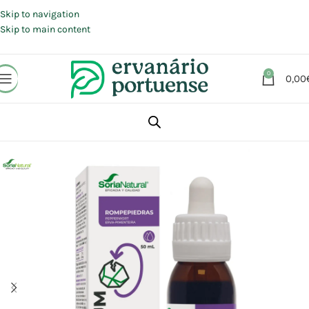
Portes grátis em compras a partir de 30 €, para envio expresso em
Portugal Continental.
Skip to navigation
Skip to main content
0
0,00
Início
Loja
Suplementos alimentares
Sistema urinário