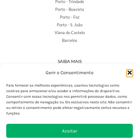
Porto - Trindade
Porto - Boavista
Porto - Foz
Porto - S. João
Viana do Castelo
Barcelos
SAIBA MAIS
Política de Privacidade
Gerir o Consentimento
Declaração de Acessibilidade
Termos e Condições
Para fornecer as melhores experiências, usamos tecnologias como
cookies para armazenar e/ou aceder a informações do dispositivo.
Perguntas Frequentes
Consentir com essas tecnologias nos permitirá processar dados, como
Custos de Envio
comportamento de navegação ou IDs exclusivos neste site. Não consentir
ou retirar o consentimento pode afetar negativamante certos recursos e
Encomendas Internacionais
funções.
Seguir Encomenda
Devoluções e Trocas
Aceitar