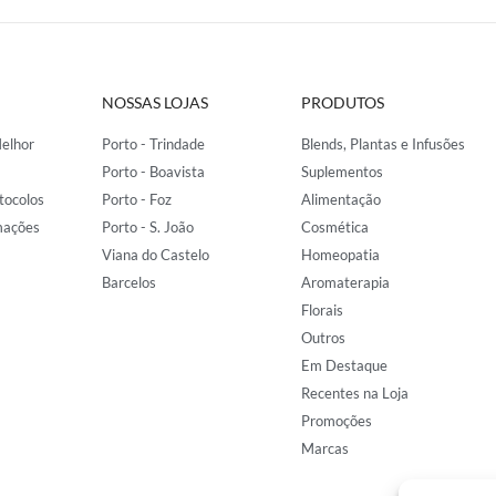
NOSSAS LOJAS
PRODUTOS
elhor
Porto - Trindade
Blends, Plantas e Infusões
Porto - Boavista
Suplementos
tocolos
Porto - Foz
Alimentação
mações
Porto - S. João
Cosmética
Viana do Castelo
Homeopatia
Barcelos
Aromaterapia
Florais
Outros
Em Destaque
Recentes na Loja
Promoções
Marcas