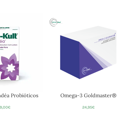
ndéa Probióticos
Omega-3 Goldmaster®
9,00
€
24,95
€