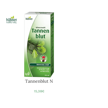
Tannenblut N
15,38
€