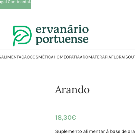
ugal Continental.
S
ALIMENTAÇÃO
COSMÉTICA
HOMEOPATIA
AROMATERAPIA
FLORAIS
OU
Início
Loja
Suplementos alimentares
Sistema urinário
Arando
Arando
18,30
€
Suplemento alimentar à base de ara