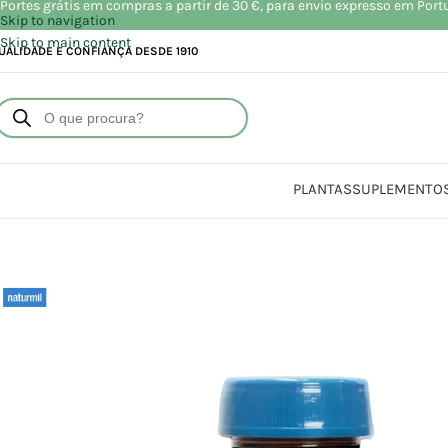
Portes grátis em compras a partir de 30 €, para envio expresso em Port
Skip to navigation
Skip to main content
UALIDADE E CONFIANÇA DESDE 1910
PLANTAS
SUPLEMENTO