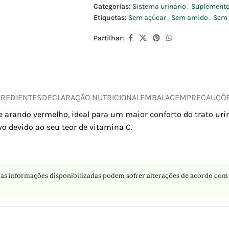
Categorias:
Sistema urinário
,
Suplemento
Etiquetas:
Sem açúcar
,
Sem amido
,
Sem 
Partilhar:
GREDIENTES
DECLARAÇÃO NUTRICIONAL
EMBALAGEM
PRECAUÇÕ
arando vermelho, ideal para um maior conforto do trato uriná
o devido ao seu teor de vitamina C.
as informações disponibilizadas podem sofrer alterações de acordo com 