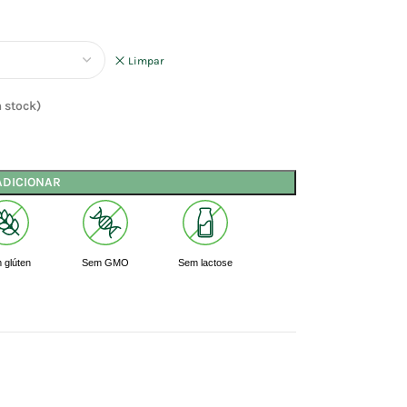
Limpar
 stock)
ADICIONAR
 glúten
Sem GMO
Sem lactose