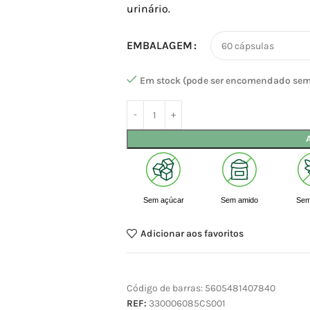
urinário.
EMBALAGEM
Em stock (pode ser encomendado sem
Sem açúcar
Sem amido
Sem
Adicionar aos favoritos
Código de barras:
5605481407840
REF:
330006085CS001