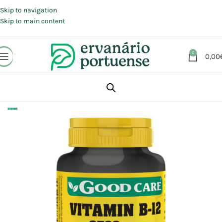
Portes grátis em compras a partir de 30 €, para envio expresso em
Portugal Continental.
Skip to navigation
Skip to main content
0
0,00
Início
Loja
Suplementos alimentares
Vitaminas