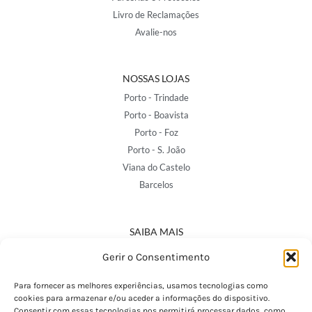
Livro de Reclamações
Avalie-nos
NOSSAS LOJAS
Porto - Trindade
Porto - Boavista
Porto - Foz
Porto - S. João
Viana do Castelo
Barcelos
SAIBA MAIS
Política de Privacidade
Gerir o Consentimento
Declaração de Acessibilidade
Termos e Condições
Para fornecer as melhores experiências, usamos tecnologias como
cookies para armazenar e/ou aceder a informações do dispositivo.
Perguntas Frequentes
Consentir com essas tecnologias nos permitirá processar dados, como