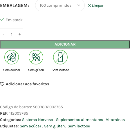
EMBALAGEM
Limpar
Em stock
ADICIONAR
Sem açúcar
Sem glúten
Sem lactose
Adicionar aos favoritos
Código de barras:
5603832003765
REF:
112003765
Categorias:
Sistema Nervoso
,
Suplementos alimentares
,
Vitaminas
Etiquetas:
Sem açúcar
,
Sem glúten
,
Sem lactose