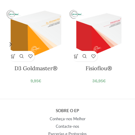
D3 Goldmaster®
Fisioflou®
9,95
€
36,95
€
SOBRE O EP
Conheça-nos Melhor
Contacte-nos
Parcerias e Protocolos