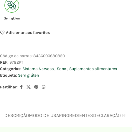
Sem glúten
Adicionar aos favoritos
Código de barras:
8436000680850
REF:
9782PT
Categorias:
Sistema Nervoso
,
Sono
,
Suplementos alimentares
Etiqueta:
Sem glúten
Partilhar:
DESCRIÇÃO
MODO DE USAR
INGREDIENTES
DECLARAÇÃO NUTR