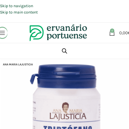
Portes grátis em compras a partir de 30 €, para envio expresso em
Portugal Continental.
Skip to navigation
Skip to main content
0
0,00
Início
Loja
Suplementos alimentares
Sistema Nervoso
Sono
ANA MARIA LAJUSTICIA