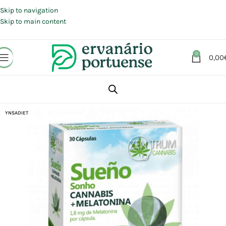
Portes grátis em compras a partir de 30 €, para envio expresso em
Portugal Continental.
Skip to navigation
Skip to main content
0
0,00
Início
Loja
Suplementos alimentares
Sistema Nervoso
Sono
YNSADIET