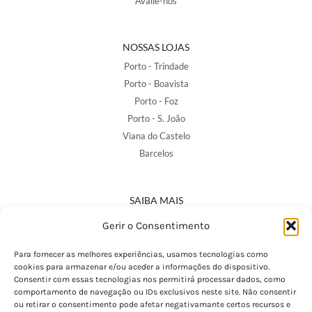
Avalie-nos
NOSSAS LOJAS
Porto - Trindade
Porto - Boavista
Porto - Foz
Porto - S. João
Viana do Castelo
Barcelos
SAIBA MAIS
Política de Privacidade
Gerir o Consentimento
Declaração de Acessibilidade
Termos e Condições
Para fornecer as melhores experiências, usamos tecnologias como
cookies para armazenar e/ou aceder a informações do dispositivo.
Perguntas Frequentes
Consentir com essas tecnologias nos permitirá processar dados, como
Custos de Envio
comportamento de navegação ou IDs exclusivos neste site. Não consentir
ou retirar o consentimento pode afetar negativamante certos recursos e
Encomendas Internacionais