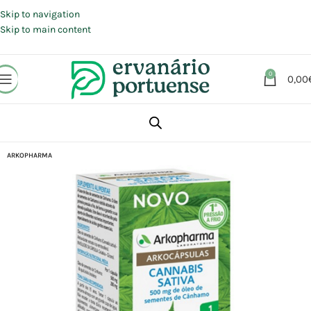
Portes grátis em compras a partir de 30 €, para envio expresso em
Portugal Continental.
Skip to navigation
Skip to main content
0
0,00
Início
Loja
Suplementos alimentares
Sistema Nervoso
Relaxamento
ARKOPHARMA