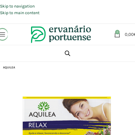
Portes grátis em compras a partir de 30 €, para envio expresso em
Portugal Continental.
Skip to navigation
Skip to main content
0
0,00
Início
Loja
Suplementos alimentares
Sistema Nervoso
Relaxamento
AQUILEA