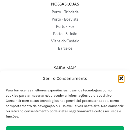
NOSSAS LOJAS
Porto - Trindade
Porto - Boavista
Porto - Foz
Porto - S. João
Viana do Castelo
Barcelos
SAIBA MAIS
Política de Privacidade
Gerir o Consentimento
Declaração de Acessibilidade
Termos e Condições
Para fornecer as melhores experiências, usamos tecnologias como
cookies para armazenar e/ou aceder a informações do dispositivo.
Perguntas Frequentes
Consentir com essas tecnologias nos permitirá processar dados, como
Custos de Envio
comportamento de navegação ou IDs exclusivos neste site. Não consentir
ou retirar o consentimento pode afetar negativamante certos recursos e
Encomendas Internacionais
funções.
Seguir Encomenda
Devoluções e Trocas