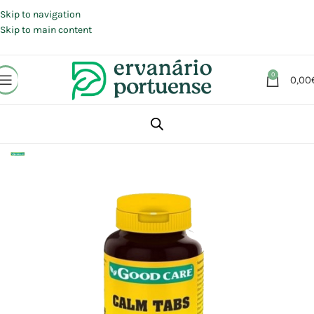
Portes grátis em compras a partir de 30 €, para envio expresso em
Portugal Continental.
Skip to navigation
Skip to main content
0
0,00
Início
Loja
Suplementos alimentares
Sistema Nervoso