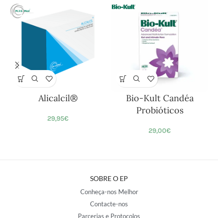
Alicalcil®
Bio-Kult Candéa
Probióticos
29,95
€
29,00
€
SOBRE O EP
Conheça-nos Melhor
Contacte-nos
Parcerias e Protocolos