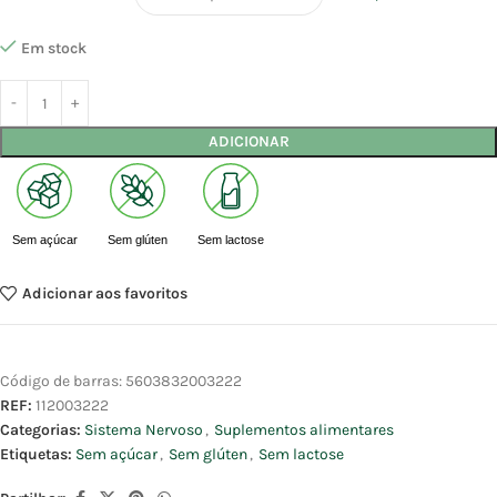
Em stock
ADICIONAR
Sem açúcar
Sem glúten
Sem lactose
Adicionar aos favoritos
Código de barras:
5603832003222
REF:
112003222
Categorias:
Sistema Nervoso
,
Suplementos alimentares
Etiquetas:
Sem açúcar
,
Sem glúten
,
Sem lactose