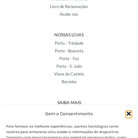
Livro de Reclamações
Avalie-nos
NOSSAS LOJAS
Porto - Trindade
Porto - Boavista
Porto - Foz
Porto - S. João
Viana do Castelo
Barcelos
SAIBA MAIS
Política de Privacidade
Gerir o Consentimento
Declaração de Acessibilidade
Termos e Condições
Para fornecer as melhores experiências, usamos tecnologias como
cookies para armazenar e/ou aceder a informações do dispositivo.
Perguntas Frequentes
Consentir com essas tecnologias nos permitirá processar dados, como