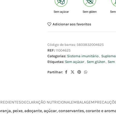
Sem açúcar
Sem glúten
Sem 
Adicionar aos favoritos
Código de barras:
5603832004625
REF:
11004625
Categorias:
Sistema imunitário
,
Suplemen
Etiquetas:
Sem açúcar
,
Sem glúten
,
Sem 
Partilhar:
GREDIENTES
DECLARAÇÃO NUTRICIONAL
EMBALAGEM
PRECAUÇÕ
toranja, peixe, adoçante, açúcar, conservantes, corante e aromas