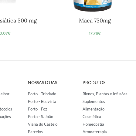
siática 500 mg
Maca 750mg
0,07
€
17,76
€
NOSSAS LOJAS
PRODUTOS
elhor
Porto - Trindade
Blends, Plantas e Infusões
Porto - Boavista
Suplementos
tocolos
Porto - Foz
Alimentação
mações
Porto - S. João
Cosmética
Viana do Castelo
Homeopatia
Barcelos
Aromaterapia