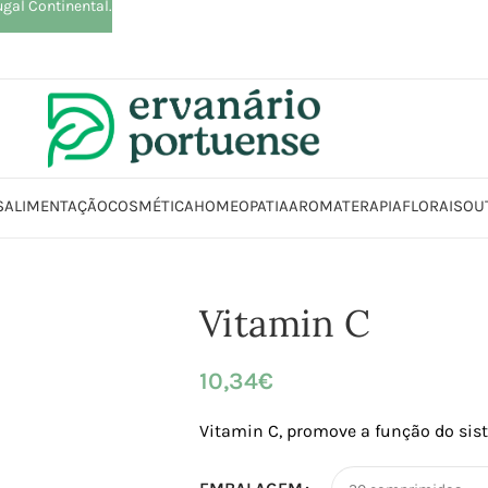
ugal Continental.
S
ALIMENTAÇÃO
COSMÉTICA
HOMEOPATIA
AROMATERAPIA
FLORAIS
OU
Início
Loja
Suplementos alimentares
Vitaminas
Vitamin C
Vitamin C
10,34
€
Vitamin C, promove a função do sis