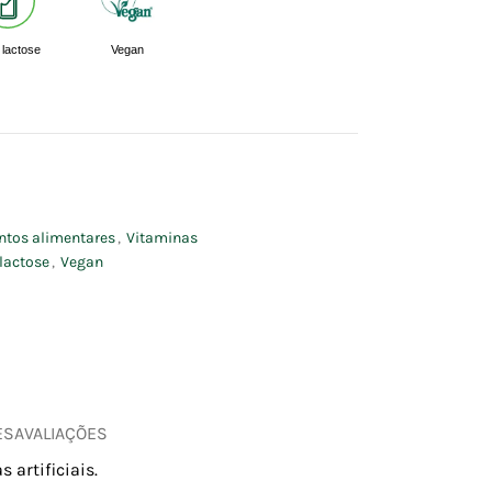
lactose
Vegan
tos alimentares
,
Vitaminas
lactose
,
Vegan
ES
AVALIAÇÕES
 artificiais.