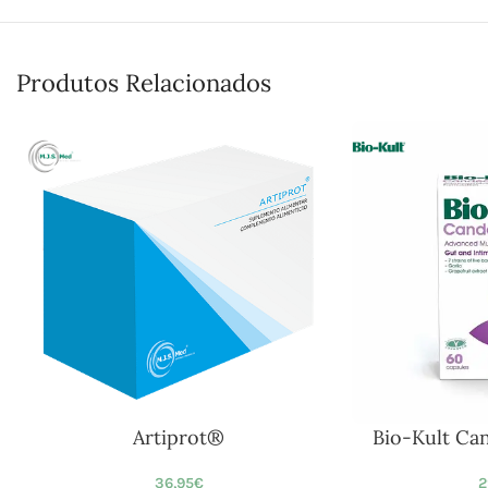
Produtos Relacionados
Artiprot®
Bio-Kult Ca
36,95
€
2