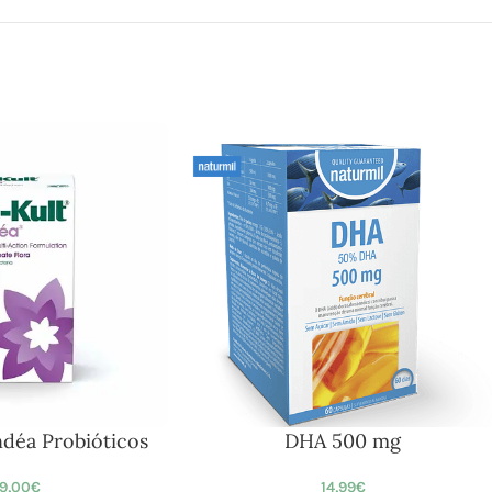
ndéa Probióticos
DHA 500 mg
9,00
€
14,99
€