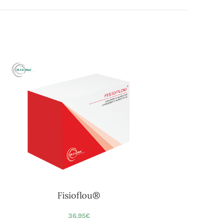
Fisioflou®
36,95
€