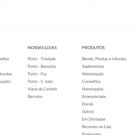
NOSSAS LOJAS
PRODUTOS
elhor
Porto - Trindade
Blends, Plantas e Infusões
Porto - Boavista
Suplementos
tocolos
Porto - Foz
Alimentação
mações
Porto - S. João
Cosmética
Viana do Castelo
Homeopatia
Barcelos
Aromaterapia
Florais
Outros
Em Destaque
Recentes na Loja
Promoções