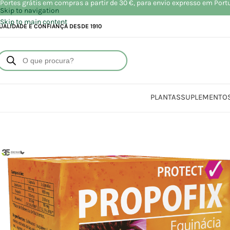
Portes grátis em compras a partir de 30 €, para envio expresso em Port
Skip to navigation
Skip to main content
UALIDADE E CONFIANÇA DESDE 1910
PLANTAS
SUPLEMENTO
I