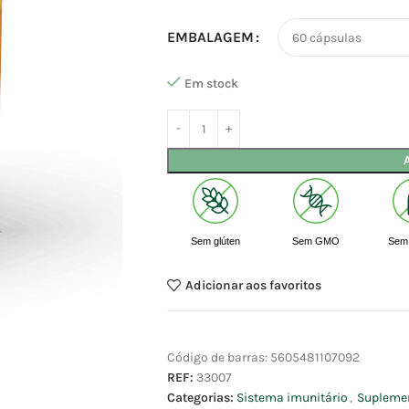
EMBALAGEM
Em stock
Sem glúten
Sem GMO
Sem 
Adicionar aos favoritos
Código de barras:
5605481107092
REF:
33007
Categorias:
Sistema imunitário
,
Suplemen