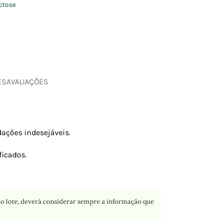
ctose
ES
AVALIAÇÕES
ações indesejáveis.
icados.
o lote, deverá considerar sempre a informação que