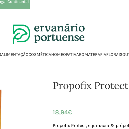
ugal Continental.
S
ALIMENTAÇÃO
COSMÉTICA
HOMEOPATIA
AROMATERAPIA
FLORAIS
OU
nício
Loja
Suplementos alimentares
Sistema imunitário
Propofix Prote
Propofix Protect
18,94
€
Propofix Protect, equinácia & própol