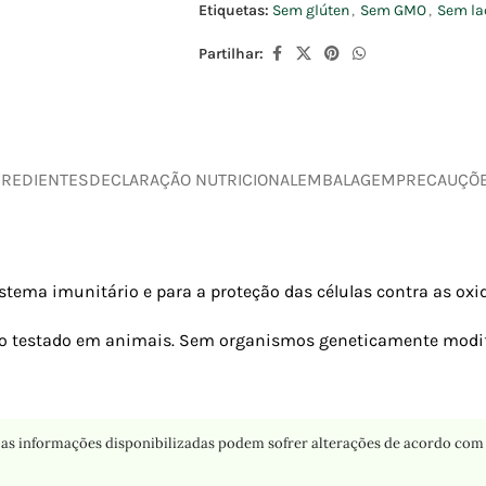
Etiquetas:
Sem glúten
,
Sem GMO
,
Sem la
Partilhar:
GREDIENTES
DECLARAÇÃO NUTRICIONAL
EMBALAGEM
PRECAUÇÕ
tema imunitário e para a proteção das células contra as oxid
Não testado em animais. Sem organismos geneticamente modif
as informações disponibilizadas podem sofrer alterações de acordo com 