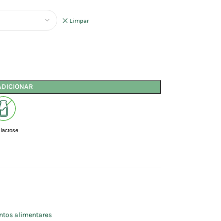
Limpar
ADICIONAR
lactose
tos alimentares