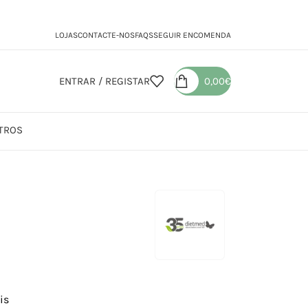
LOJAS
CONTACTE-NOS
FAQS
SEGUIR ENCOMENDA
ENTRAR / REGISTAR
0,00
€
TROS
ct
is