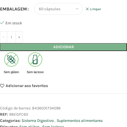
EMBALAGEM
Limpar
Em stock
ADICIONAR
Sem glúten
Sem lactose
Adicionar aos favoritos
Código de barras:
8436031734096
REF:
98EGPC60
Categorias:
Sistema Digestivo
,
Suplementos alimentares
Etiquetas:
Sem glúten
,
Sem lactose