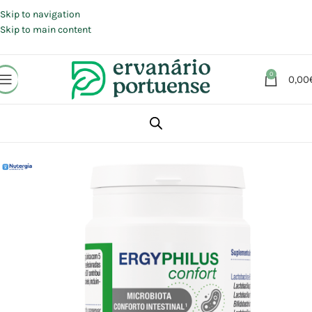
Portes grátis em compras a partir de 30 €, para envio expresso em
Portugal Continental.
Skip to navigation
Skip to main content
0
0,00
Início
Loja
Suplementos alimentares
Sistema Digestivo