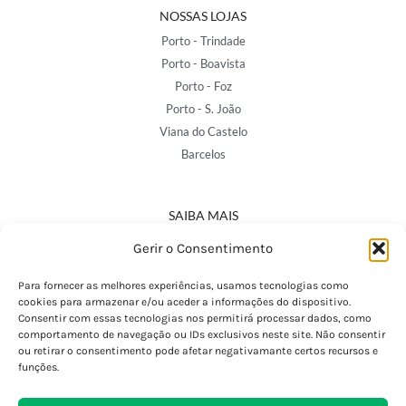
NOSSAS LOJAS
Porto - Trindade
Porto - Boavista
Porto - Foz
Porto - S. João
Viana do Castelo
Barcelos
SAIBA MAIS
Política de Privacidade
Gerir o Consentimento
Declaração de Acessibilidade
Termos e Condições
Para fornecer as melhores experiências, usamos tecnologias como
cookies para armazenar e/ou aceder a informações do dispositivo.
Perguntas Frequentes
Consentir com essas tecnologias nos permitirá processar dados, como
Custos de Envio
comportamento de navegação ou IDs exclusivos neste site. Não consentir
ou retirar o consentimento pode afetar negativamante certos recursos e
Encomendas Internacionais
funções.
Seguir Encomenda
Devoluções e Trocas