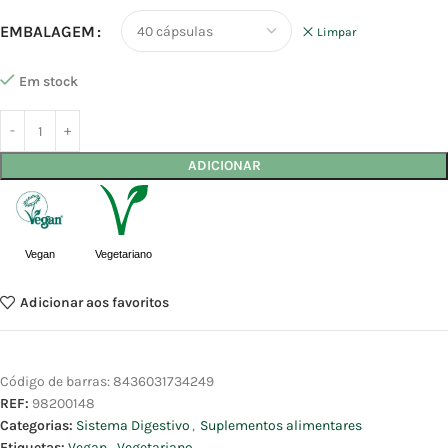
EMBALAGEM
Limpar
Em stock
ADICIONAR
Vegan
Vegetariano
Adicionar aos favoritos
Código de barras:
8436031734249
REF:
98200148
Categorias:
Sistema Digestivo
,
Suplementos alimentares
Etiquetas:
Vegan
,
Vegetariano