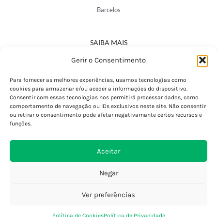
Barcelos
SAIBA MAIS
Política de Privacidade
Gerir o Consentimento
Declaração de Acessibilidade
Termos e Condições
Para fornecer as melhores experiências, usamos tecnologias como
cookies para armazenar e/ou aceder a informações do dispositivo.
Perguntas Frequentes
Consentir com essas tecnologias nos permitirá processar dados, como
Custos de Envio
comportamento de navegação ou IDs exclusivos neste site. Não consentir
ou retirar o consentimento pode afetar negativamante certos recursos e
Encomendas Internacionais
funções.
Seguir Encomenda
Devoluções e Trocas
Aceitar
Negar
Ver preferências
0
Política de Cookies
Política de Privacidade