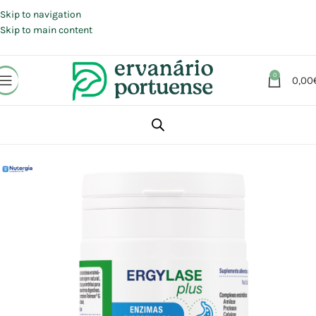
Portes grátis em compras a partir de 30 €, para envio expresso em
Portugal Continental.
Skip to navigation
Skip to main content
0
0,00
Início
Loja
Suplementos alimentares
Sistema Digestivo