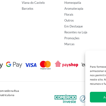
Viana do Castelo
Homeopatia
Barcelos
Aromaterapia
Florais
Outros
Em Destaque
Recentes na Loja
Promoções
Marcas
Para fornec
armazenar e
nos permiti
neste site. 
recursos e f
om sede na Rua
atrícula na
A