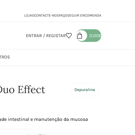
LOJAS
CONTACTE-NOS
FAQS
SEGUIR ENCOMENDA
ENTRAR / REGISTAR
0,00
€
TROS
Effect
Duo Effect
Depuralina
idade intestinal e manutenção da mucosa