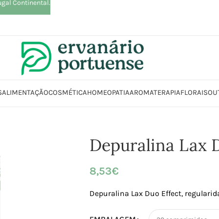
ugal Continental.
S
ALIMENTAÇÃO
COSMÉTICA
HOMEOPATIA
AROMATERAPIA
FLORAIS
OU
Loja
Suplementos alimentares
Sistema Digestivo
Depuralina Lax Duo 
Depuralina Lax 
8,53
€
Depuralina Lax Duo Effect, regular