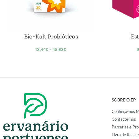
Bio-Kult Probióticos
Es
13,44
€
–
45,63
€
2
SOBRE O EP
Conheça-nos M
Contacte-nos
Parcerias e Pro
Livro de Recla