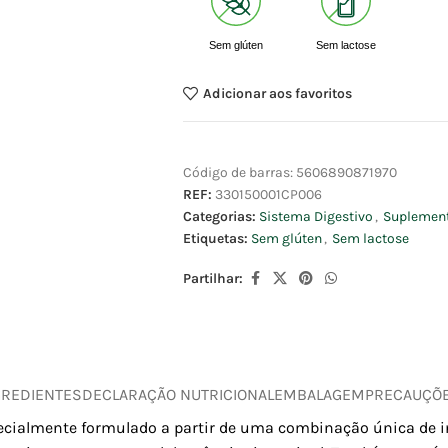
Sem glúten
Sem lactose
Adicionar aos favoritos
Código de barras:
5606890871970
REF:
330150001CP006
Categorias:
Sistema Digestivo
,
Suplement
Etiquetas:
Sem glúten
,
Sem lactose
Partilhar:
GREDIENTES
DECLARAÇÃO NUTRICIONAL
EMBALAGEM
PRECAUÇÕ
cialmente formulado a partir de uma combinação única de i