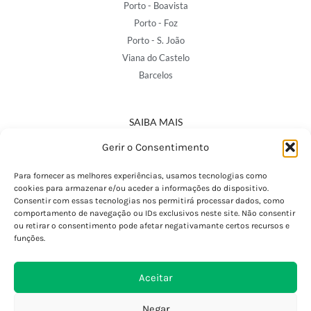
Porto - Boavista
Porto - Foz
Porto - S. João
Viana do Castelo
Barcelos
SAIBA MAIS
Política de Privacidade
Gerir o Consentimento
Declaração de Acessibilidade
Termos e Condições
Para fornecer as melhores experiências, usamos tecnologias como
cookies para armazenar e/ou aceder a informações do dispositivo.
Perguntas Frequentes
Consentir com essas tecnologias nos permitirá processar dados, como
Custos de Envio
comportamento de navegação ou IDs exclusivos neste site. Não consentir
ou retirar o consentimento pode afetar negativamante certos recursos e
Encomendas Internacionais
funções.
Seguir Encomenda
Devoluções e Trocas
Aceitar
Negar