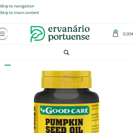
Portes grátis em compras a partir de 30 €, para envio expresso em
Portugal Continental.
Skip to navigation
Skip to main content
0
0,00
Início
Loja
Suplementos alimentares
Saúde masculina
Próstata