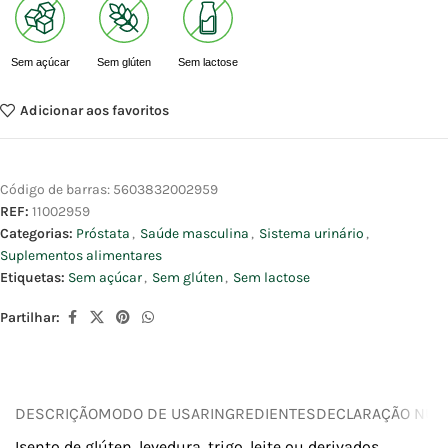
Sem açúcar
Sem glúten
Sem lactose
Adicionar aos favoritos
Código de barras:
5603832002959
REF:
11002959
Categorias:
Próstata
,
Saúde masculina
,
Sistema urinário
,
Suplementos alimentares
Etiquetas:
Sem açúcar
,
Sem glúten
,
Sem lactose
Partilhar:
DESCRIÇÃO
MODO DE USAR
INGREDIENTES
DECLARAÇÃO NUTR
Isento de glúten, levedura, trigo, leite ou derivados,